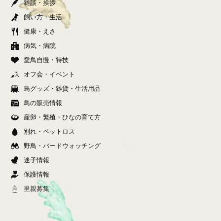
雑談・挨拶
飼い方・生活
健康・えさ
病気・病院
愛鳥自慢・特技
オフ会・イベント
鳥グッズ・雑貨・生活用品
鳥の販売情報
産卵・繁殖・ひなの育て方
別れ・ペットロス
野鳥・バードウォッチング
迷子情報
保護情報
里親募集