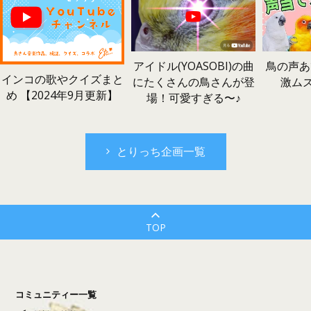
鳥の声あ
アイドル(YOASOBI)の曲
インコの歌やクイズまと
激ム
にたくさんの鳥さんが登
め 【2024年9月更新】
場！可愛すぎる〜♪
とりっち企画一覧
TOP
コミュニティー一覧