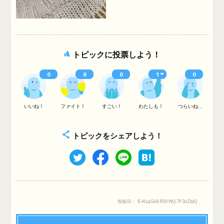
トピックに投票しよう！
0
0
0
1
0
いいね！
ファイト！
すごい！
わたしも！
つらいね...
トピックをシェアしよう！
投稿ID： ISAILqG68PD0WQ7P3oZbJQ