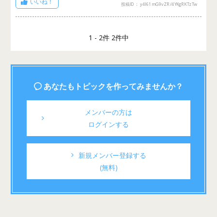
いいね！
投稿ID： y4l61mG9vZR/4YKgRKTzTw
1 - 2件 2件中
あなたもトピックを作ってみませんか？
メンバーの方は
ログインする
新規メンバー登録する
(無料)