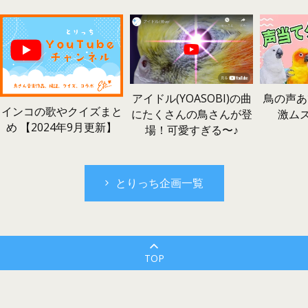
鳥の声あ
アイドル(YOASOBI)の曲
インコの歌やクイズまと
激ム
にたくさんの鳥さんが登
め 【2024年9月更新】
場！可愛すぎる〜♪
とりっち企画一覧
TOP