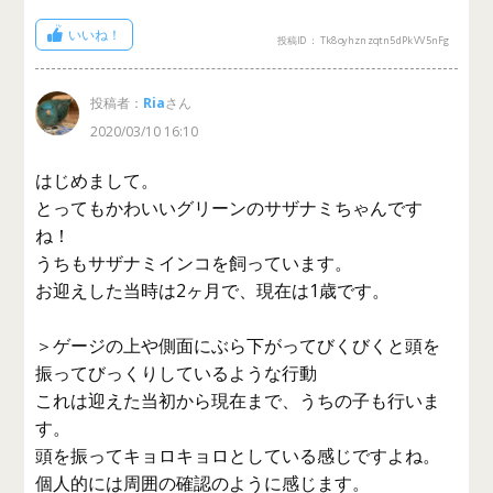
いいね！
投稿ID： Tk8oyhznzqtn5dPkVV5nFg
投稿者：
Ria
さん
2020/03/10 16:10
はじめまして。
とってもかわいいグリーンのサザナミちゃんです
ね！
うちもサザナミインコを飼っています。
お迎えした当時は2ヶ月で、現在は1歳です。
＞ゲージの上や側面にぶら下がってびくびくと頭を
振ってびっくりしているような行動
これは迎えた当初から現在まで、うちの子も行いま
す。
頭を振ってキョロキョロとしている感じですよね。
個人的には周囲の確認のように感じます。