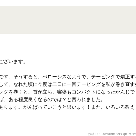
ございます。
です。そうすると、ぺローシスなようで、テーピングで矯正す
して、なれた頃に今度は二日に一回テーピングを私が巻き直す
ングを巻くと、首が立ち、寝姿もコンパクトになったかんじで
ば、ある程度良くなるのでは？と言われました。
あります。がんばっていこうと思います！また、いろいろ教え
投稿ID： lawwlRim6oFsFqfGm7W