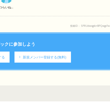
つらいね...
投稿ID： 5PRUdwxgdc+BPQwgcFw
ックに参加しよう
する
新規メンバー登録する
(無料)