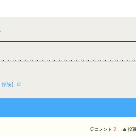
)
ト保険】
2
コメント
投