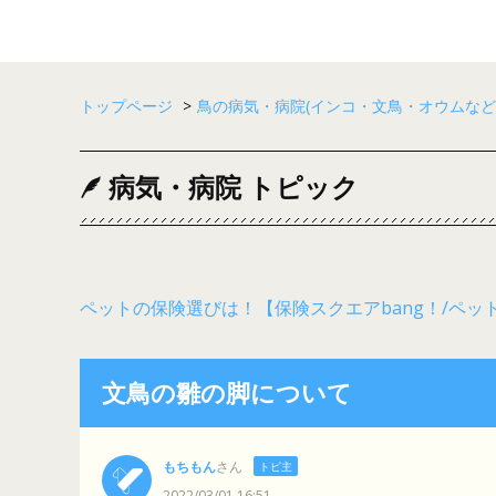
トップページ
>
鳥の病気・病院(インコ・文鳥・オウムなど
病気・病院 トピック
ペットの保険選びは！【保険スクエアbang！/ペッ
文鳥の雛の脚について
もちもん
さん
トピ主
2022/03/01 16:51