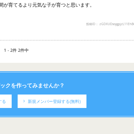
間が育てるより元気な子が育つと思います。
投稿ID： zGDXUDsoygpjzL11EhB
1 - 2件 2件中
ックを作ってみませんか？
する
新規メンバー登録する
(無料)