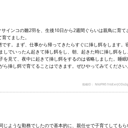
サインコの雛2羽を、生後10日から2週間ぐらいは親鳥に育て
て育てました。
状態です。まず、仕事から帰ってきたらすぐに挿し餌をします。
ましでいったん起きて挿し餌をし、朝、起きた時に挿し餌をし
子を見て、夜中に起きて挿し餌をするのは省略しました。睡眠
がら挿し餌で育てることはできます。ぜひやってみてください
投稿ID： NXdPW51hbExrrJODo2q
同じような勤務でしたので基本的に、親任せで子育てしてもら