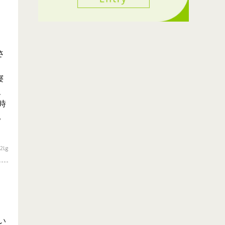
さ
寝
、
時
。
2Lg
い