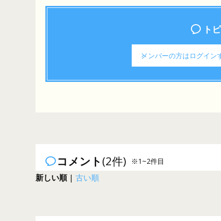
トピ
メンバーの方は
ログイン
コメント
(2件)
※1~2件目
新しい順
|
古い順