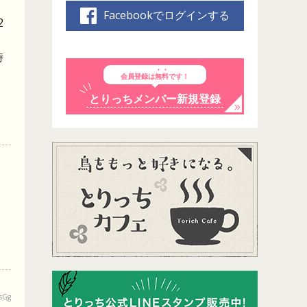
Facebookでログインする
2
時
会員登録は
無料
です！
とりっちメンバー新規登録
sGg