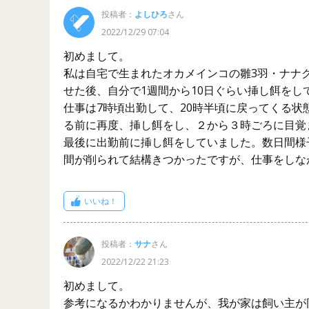
投稿者：
よしひろ
さん
2022/12/29 07:04
初めまして。
私は自宅で生まれたオカメインコの雛3羽・ナナク
せた後、自分で1週間から10日ぐらい挿し餌をし
仕事は7時頃出勤して、20時半頃に戻ってくる
る前に再度、挿し餌をし、２から３時ごろに目覚
最後に出勤前に挿し餌をしていました。数日間様
間が削られて結構きつかったですが、仕事をしな
いいね！
投稿者：
サナ
さん
2022/12/22 21:23
初めまして。
参考になるかわかりませんが、我が家は飼い主が