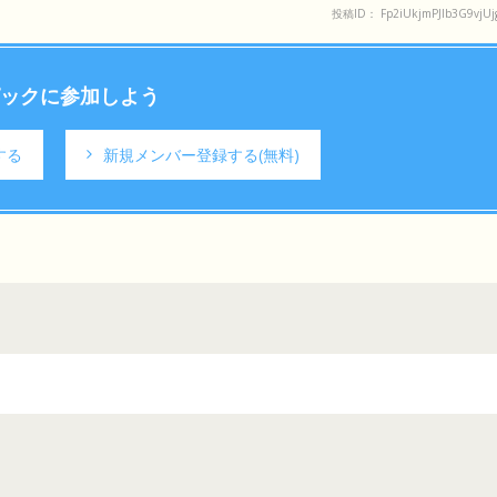
投稿ID： Fp2iUkjmPJlb3G9vjUj
ックに参加しよう
する
新規メンバー登録する
(無料)