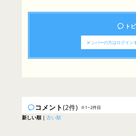
トピ
メンバーの方は
ログイン
コメント
(2件)
※1~2件目
新しい順
|
古い順