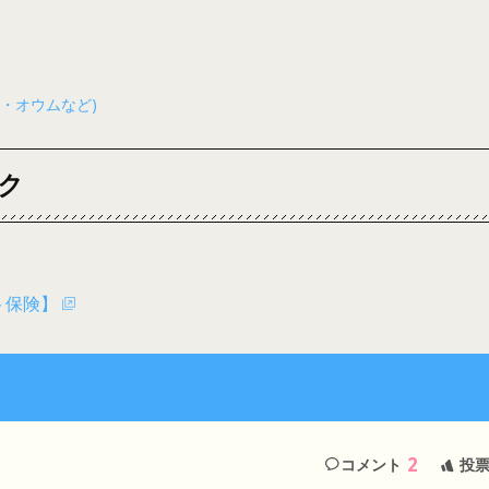
・オウムなど)
ク
ト保険】
2
コメント
投