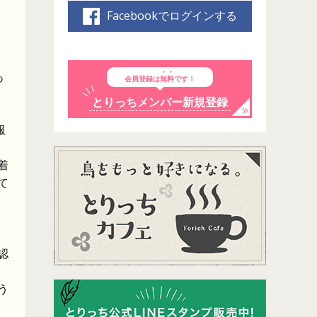
Facebookでログインする
あ
会員登録は
無料
です！
とりっちメンバー新規登録
服
着
て
認
う