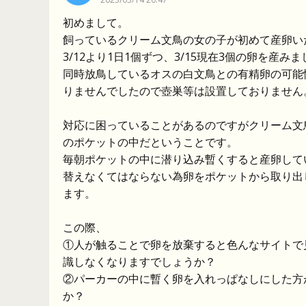
初めまして。
飼っているクリーム文鳥の女の子が初めて産卵い
3/12より1日1個ずつ、3/15現在3個の卵を産み
同時放鳥しているオスの白文鳥との有精卵の可能
りませんでしたので壺巣等は設置しておりません
対応に困っていることがあるのですがクリーム文
のポケットの中だということです。
毎朝ポケットの中に潜り込み暫くすると産卵して
替えなくてはならない為卵をポケットから取り出
ます。
この際、
①人が触ることで卵を放棄すると色んなサイトで
識しなくなりますでしょうか？
②パーカーの中に暫く卵を入れっぱなしにした方
か？