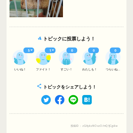
トピックに投票しよう！
5
1
0
0
0
いいね！
ファイト！
すごい！
わたしも！
つらいね...
トピックをシェアしよう！
投稿ID： zGAyIczNOxzO/mQfjCgi4w