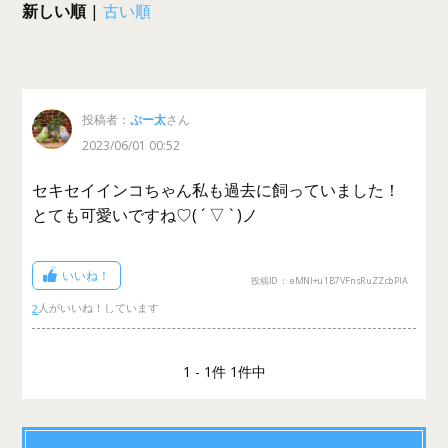
新しい順
|
古い順
投稿者：
ぷー太
さん
2023/06/01 00:52
セキセイインコちゃん私も過去に飼っていました！
とても可愛いですね♡( ´ ▽ ` )ノ
いいね！
投稿ID： eMNl+u1B7VFnsRuZZcbPIA
2
1 - 1件 1件中