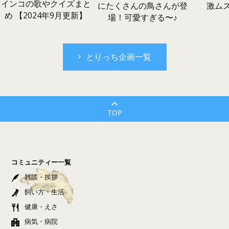
インコの歌やクイズまと
激ム
にたくさんの鳥さんが登
め 【2024年9月更新】
場！可愛すぎる〜♪
とりっち企画一覧
TOP
コミュニティー一覧
雑談・挨拶
飼い方・生活
健康・えさ
病気・病院