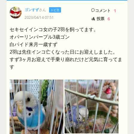
ゴンすず
さん
1
トピ主
コメント
2023/04/14 07:51
6
投票
セキセイインコ女の子2羽を飼ってます。
オパーリンパープル3歳ゴン
白パイド来月一歳すず
2羽は先住インコ亡くなった日にお迎えしました。
すず3ヶ月お迎えで手乗り崩れだけど元気に育ってま
す