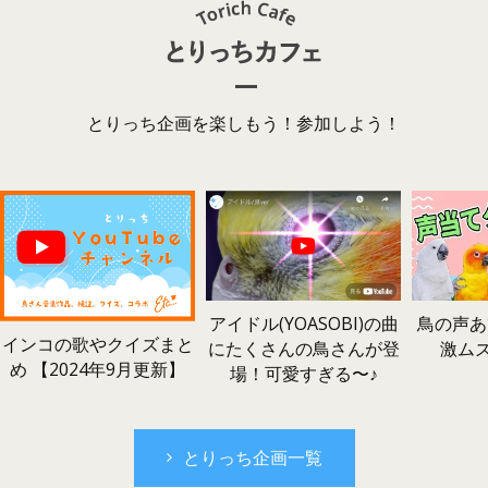
とりっち企画を楽しもう！参加しよう！
鳥の声あ
アイドル(YOASOBI)の曲
インコの歌やクイズまと
激ム
にたくさんの鳥さんが登
め 【2024年9月更新】
場！可愛すぎる〜♪
とりっち企画一覧