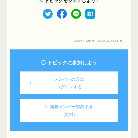
トピックをシェアしよう！
投稿ID： WuYYzJD7a7k52IQXXOo0sg
トピックに参加しよう
メンバーの方は
ログインする
新規メンバー登録する
(無料)