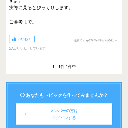
すよ。
実際に見るとびっくりします。
ご参考まで。
いいね！
投稿ID： XpZPi4VnMllaVi/foZrRqw
2
1 - 1件 1件中
あなたもトピックを作ってみませんか？
メンバーの方は
ログインする