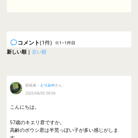
コメント
(1件)
※1~1件目
新しい順
|
古い順
投稿者：
とりみや
さん
2025/08/05 09:58
こんにちは。
57歳のキエリ君ですか。
高齢のボウシ君は半荒っぽい子が多い感じがしま
す。