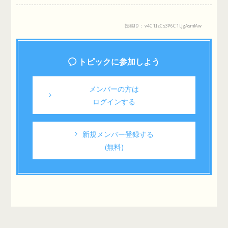
投稿ID： v4C1JzCs3P6C1LjgAsmlAw
トピックに参加しよう
メンバーの方は
ログインする
新規メンバー登録する
(無料)