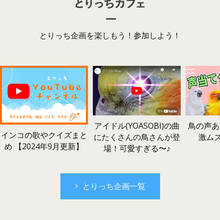
とりっち企画を楽しもう！参加しよう！
鳥の声あ
アイドル(YOASOBI)の曲
インコの歌やクイズまと
激ム
にたくさんの鳥さんが登
め 【2024年9月更新】
場！可愛すぎる〜♪
とりっち企画一覧