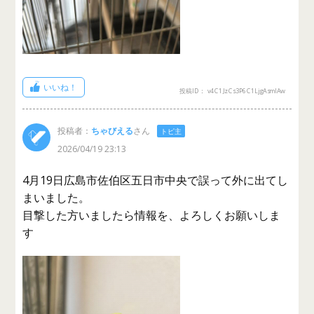
いいね！
投稿ID： v4C1JzCs3P6C1LjgAsmlAw
投稿者：
ちゃびえる
さん
トピ主
2026/04/19 23:13
4月19日広島市佐伯区五日市中央で誤って外に出てし
まいました。
目撃した方いましたら情報を、よろしくお願いしま
す