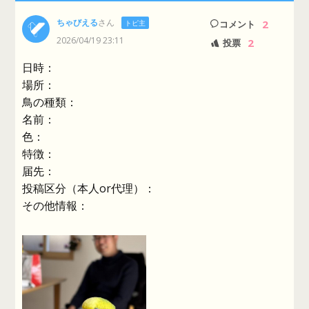
ちゃびえる
さん
2
トピ主
コメント
2026/04/19 23:11
2
投票
日時：
場所：
鳥の種類：
名前：
色：
特徴：
届先：
投稿区分（本人or代理）：
その他情報：