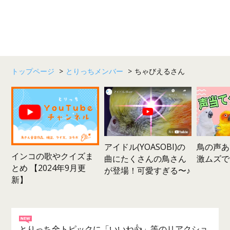
トップページ
>
とりっちメンバー
>
ちゃびえるさん
鳥の声あ
アイドル(YOASOBI)の
インコの歌やクイズま
激ムズで
曲にたくさんの鳥さん
とめ 【2024年9月更
が登場！可愛すぎる〜♪
新】
とりっち全トピックに「いいね👍」等のリアクショ