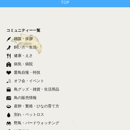
TOP
コミュニティー一覧
雑談・挨拶
飼い方・生活
健康・えさ
病気・病院
愛鳥自慢・特技
オフ会・イベント
鳥グッズ・雑貨・生活用品
鳥の販売情報
産卵・繁殖・ひなの育て方
別れ・ペットロス
野鳥・バードウォッチング