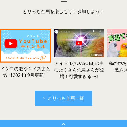
とりっち企画を楽しもう！参加しよう！
鳥の声あ
アイドル(YOASOBI)の曲
インコの歌やクイズまと
激ム
にたくさんの鳥さんが登
め 【2024年9月更新】
場！可愛すぎる〜♪
とりっち企画一覧