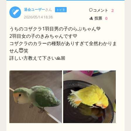
退会ユーザー
さん
2
トピ主
コメント
2026/05/14 18:38
0
投票
うちのコザクラ1羽目男の子のらぶちゃん💚
2羽目女の子のきみちゃんです💛
コザクラのカラーの種類がありすぎて全然わかりま
せん😇笑
詳しい方教えて下さい🙏🏼