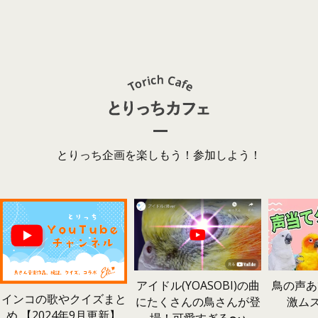
とりっち企画を楽しもう！参加しよう！
鳥の声あ
アイドル(YOASOBI)の曲
インコの歌やクイズまと
激ム
にたくさんの鳥さんが登
め 【2024年9月更新】
場！可愛すぎる〜♪