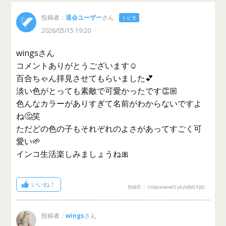
投稿者：
退会ユーザー
さん
トピ主
2026/05/15 19:20
wingsさん
コメントありがとうございます☺️
百合ちゃん拝見させてもらいました💕
淡い色がとっても素敵で可愛かったです👏🏼
色んなカラーがありすぎて名前がわからないですよ
ね🤔笑
ただどの色の子もそれぞれのよさがあってすごく可
愛い🌱
インコ生活楽しみましょうね🎀
いいね！
投稿ID： Uobpwicex4Oy4yIqfpG0pQ
投稿者：
wings
さん