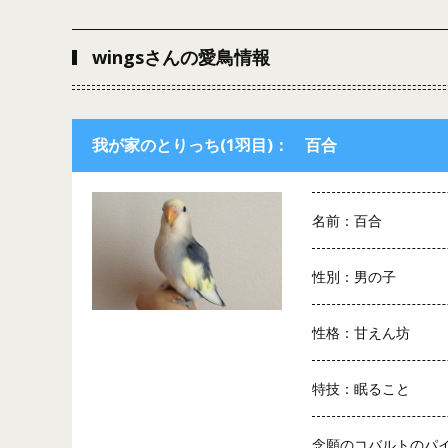
wingsさんの愛鳥情報
我が家のとりっち(1羽目)： 百合
名前：百合
性別：男の子
性格：甘えん坊
特技：眠ること
念願のコバルトのパ