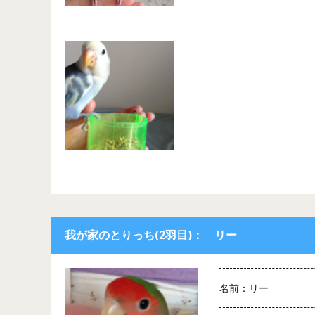
我が家のとりっち(2羽目)： リー
名前：リー