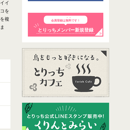
イイ
コを
を複
会員登録は
無料
です！
ま
とりっちメンバー新規登録