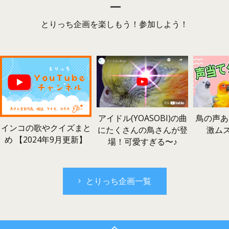
とりっち企画を楽しもう！参加しよう！
鳥の声あ
アイドル(YOASOBI)の曲
インコの歌やクイズまと
激ム
にたくさんの鳥さんが登
め 【2024年9月更新】
場！可愛すぎる〜♪
とりっち企画一覧