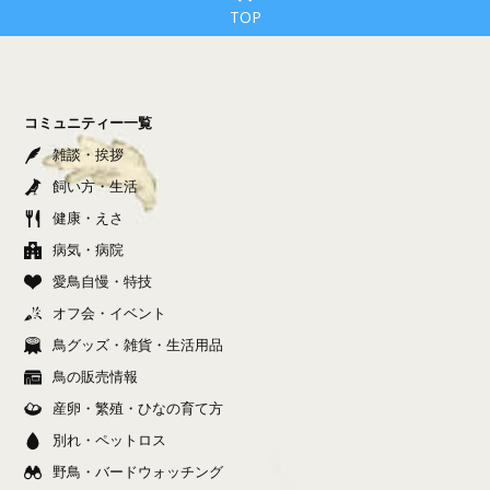
TOP
コミュニティー一覧
雑談・挨拶
飼い方・生活
健康・えさ
病気・病院
愛鳥自慢・特技
オフ会・イベント
鳥グッズ・雑貨・生活用品
鳥の販売情報
産卵・繁殖・ひなの育て方
別れ・ペットロス
野鳥・バードウォッチング