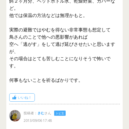
餌２ヶ月分、ペットボトル水、乾燥野菜、カバーな
ど。
他では保温の方法などは無理かもと。
実際の避難ではやむを得ない非常事態も想定して
鳥さんのことで他への悪影響があれば
空へ「逃がす」をして逃げ延びさせたいと思います
が、
その場合はとても苦しむことになりそうで怖いで
す。
何事もないことを祈るばかりです。
いいね！
投稿者：
きむ
さん
トピ主
2013/09/06 17:48