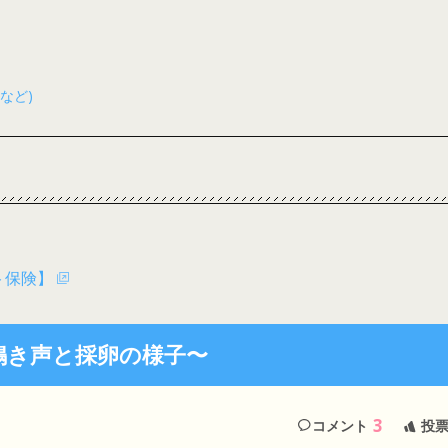
など)
ト保険】
鳴き声と採卵の様子〜
3
コメント
投