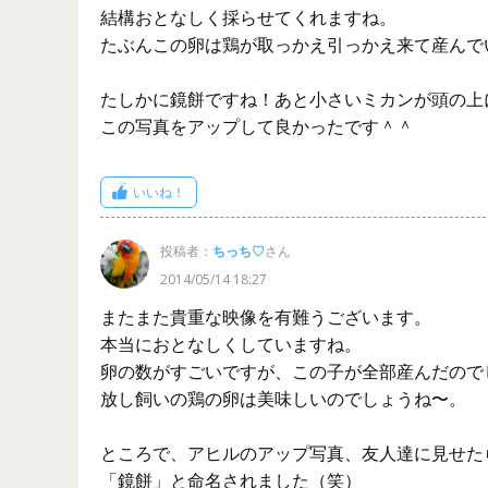
結構おとなしく採らせてくれますね。
たぶんこの卵は鶏が取っかえ引っかえ来て産んで
たしかに鏡餅ですね！あと小さいミカンが頭の上に
この写真をアップして良かったです＾＾
いいね！
投稿者：
ちっち♡
さん
2014/05/14 18:27
またまた貴重な映像を有難うございます。
本当におとなしくしていますね。
卵の数がすごいですが、この子が全部産んだので
放し飼いの鶏の卵は美味しいのでしょうね〜。
ところで、アヒルのアップ写真、友人達に見せた
「鏡餅」と命名されました（笑）