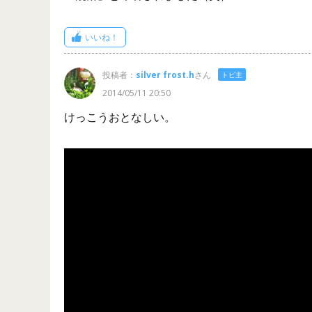
いいね！
投稿者：
silver frost.h
さん
トピ主
2014/05/11 20:50
けっこうおとなしい。