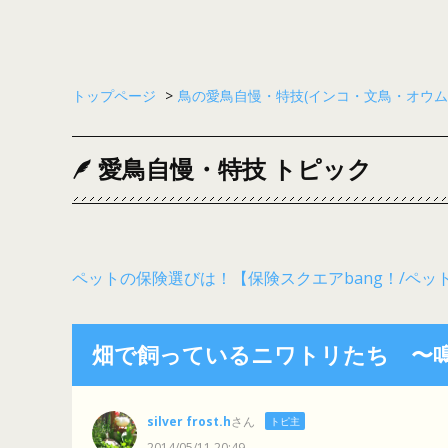
トップページ
>
鳥の愛鳥自慢・特技(インコ・文鳥・オウム
愛鳥自慢・特技 トピック
ペットの保険選びは！【保険スクエアbang！/ペッ
畑で飼っているニワトリたち 〜
silver frost.h
さん
トピ主
2014/05/11 20:49