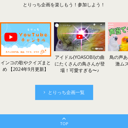
とりっち企画を楽しもう！参加しよう！
鳥の声あ
アイドル(YOASOBI)の曲
インコの歌やクイズまと
激ム
にたくさんの鳥さんが登
め 【2024年9月更新】
場！可愛すぎる〜♪
とりっち企画一覧
TOP