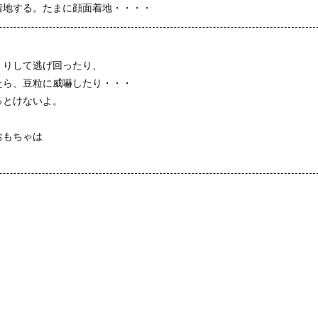
着地する。たまに顔面着地・・・・
。
くりして逃げ回ったり、
たら、豆粒に威嚇したり・・・
っとけないよ。
おもちゃは