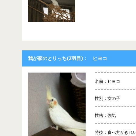
我が家のとりっち(2羽目)： ヒヨコ
名前：ヒヨコ
性別：女の子
性格：強気
特技：食べ方がきれ