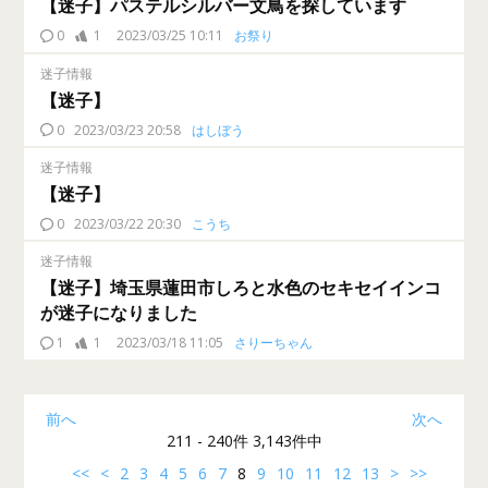
【迷子】パステルシルバー文鳥を探しています
0
1
2023/03/25 10:11
お祭り
迷子情報
【迷子】
0
2023/03/23 20:58
はしぼう
迷子情報
【迷子】
0
2023/03/22 20:30
こうち
迷子情報
【迷子】埼玉県蓮田市しろと水色のセキセイインコ
が迷子になりました
1
1
2023/03/18 11:05
さりーちゃん
前へ
次へ
211 - 240件 3,143件中
<<
<
2
3
4
5
6
7
8
9
10
11
12
13
>
>>