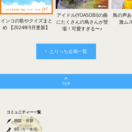
鳥の声あ
アイドル(YOASOBI)の曲
インコの歌やクイズまと
激ム
にたくさんの鳥さんが登
め 【2024年9月更新】
場！可愛すぎる〜♪
とりっち企画一覧
TOP
コミュニティー一覧
雑談・挨拶
飼い方・生活