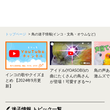
トップページ
>
鳥の迷子情報(インコ・文鳥・オウムなど)
鳥の声あ
アイドル(YOASOBI)の
インコの歌やクイズま
激ムズで
曲にたくさんの鳥さん
とめ 【2024年9月更
が登場！可愛すぎる〜♪
新】
迷子情報 トピック一覧