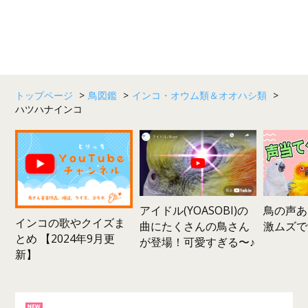
トップページ
>
鳥図鑑
>
インコ・オウム類＆オオハシ類
>
ハツハナインコ
鳥の声あ
アイドル(YOASOBI)の
インコの歌やクイズま
激ムズで
曲にたくさんの鳥さん
とめ 【2024年9月更
が登場！可愛すぎる〜♪
新】