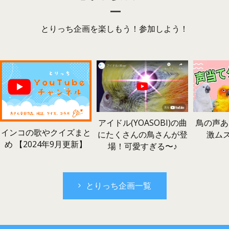
とりっち企画を楽しもう！参加しよう！
鳥の声あ
アイドル(YOASOBI)の曲
インコの歌やクイズまと
激ム
にたくさんの鳥さんが登
め 【2024年9月更新】
場！可愛すぎる〜♪
とりっち企画一覧