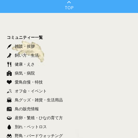
TOP
コミュニティー一覧
雑談・挨拶
飼い方・生活
健康・えさ
病気・病院
愛鳥自慢・特技
オフ会・イベント
鳥グッズ・雑貨・生活用品
鳥の販売情報
産卵・繁殖・ひなの育て方
別れ・ペットロス
野鳥・バードウォッチング