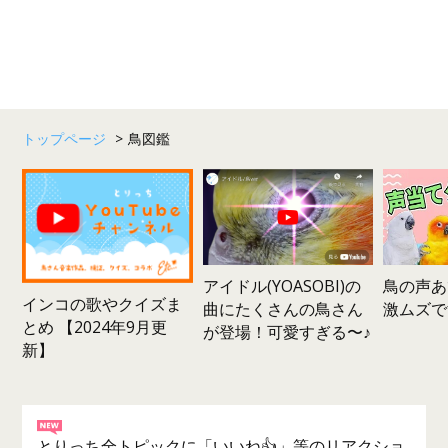
トップページ
>
鳥図鑑
鳥の声あ
アイドル(YOASOBI)の
インコの歌やクイズま
激ムズで
曲にたくさんの鳥さん
とめ 【2024年9月更
が登場！可愛すぎる〜♪
新】
とりっち全トピックに「いいね👍」等のリアクショ