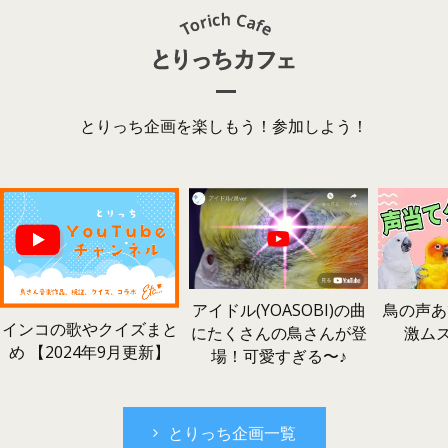
とりっち企画を楽しもう！参加しよう！
鳥の声あ
アイドル(YOASOBI)の曲
インコの歌やクイズまと
激ム
にたくさんの鳥さんが登
め 【2024年9月更新】
場！可愛すぎる〜♪
とりっち企画一覧