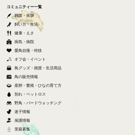
コミュニティー一覧
雑談・挨拶
飼い方・生活
健康・えさ
病気・病院
愛鳥自慢・特技
オフ会・イベント
鳥グッズ・雑貨・生活用品
鳥の販売情報
産卵・繁殖・ひなの育て方
別れ・ペットロス
野鳥・バードウォッチング
迷子情報
保護情報
里親募集