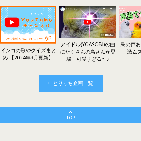
鳥の声あ
アイドル(YOASOBI)の曲
インコの歌やクイズまと
激ム
にたくさんの鳥さんが登
め 【2024年9月更新】
場！可愛すぎる〜♪
とりっち企画一覧
TOP