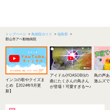
トップページ
>
鳥病院ガイド
>
福島県
>
郡山市アベ動物病院
鳥の声あ
アイドル(YOASOBI)の
インコの歌やクイズま
激ムズで
曲にたくさんの鳥さん
とめ 【2024年9月更
が登場！可愛すぎる〜♪
新】