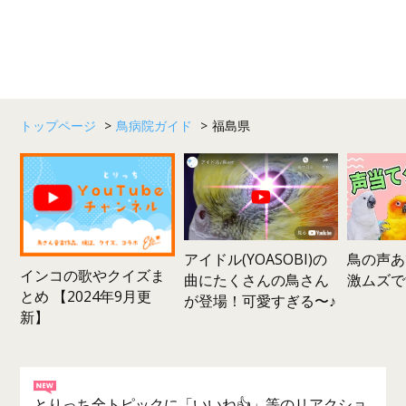
トップページ
>
鳥病院ガイド
>
福島県
鳥の声あ
アイドル(YOASOBI)の
インコの歌やクイズま
激ムズで
曲にたくさんの鳥さん
とめ 【2024年9月更
が登場！可愛すぎる〜♪
新】
とりっち全トピックに「いいね👍」等のリアクショ