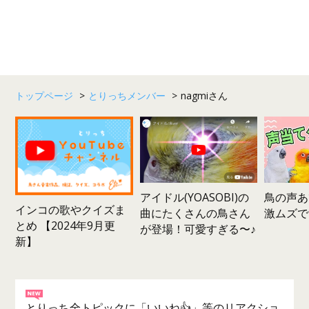
トップページ
>
とりっちメンバー
>
nagmiさん
鳥の声あ
アイドル(YOASOBI)の
インコの歌やクイズま
激ムズで
曲にたくさんの鳥さん
とめ 【2024年9月更
が登場！可愛すぎる〜♪
新】
とりっち全トピックに「いいね👍」等のリアクショ