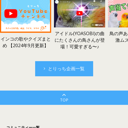
鳥の声あ
アイドル(YOASOBI)の曲
インコの歌やクイズまと
激ム
にたくさんの鳥さんが登
め 【2024年9月更新】
場！可愛すぎる〜♪
とりっち企画一覧
TOP
コミュニティー一覧