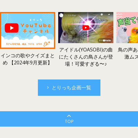
鳥の声あ
アイドル(YOASOBI)の曲
インコの歌やクイズまと
激ム
にたくさんの鳥さんが登
め 【2024年9月更新】
場！可愛すぎる〜♪
とりっち企画一覧
TOP