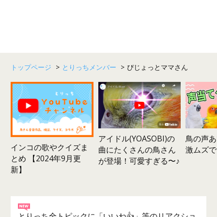
トップページ
>
とりっちメンバー
>
ぴじょっとママさん
鳥の声あ
アイドル(YOASOBI)の
インコの歌やクイズま
激ムズで
曲にたくさんの鳥さん
とめ 【2024年9月更
が登場！可愛すぎる〜♪
新】
とりっち全トピックに「いいね👍」等のリアクショ