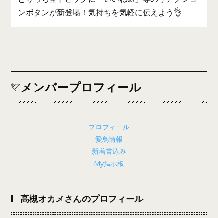
ンボタンが新登場！気持ちを気軽に伝えよう👌
メンバープロフィール
プロフィール
愛鳥情報
新着書込み
My掲示板
高槻オカメさんのプロフィール