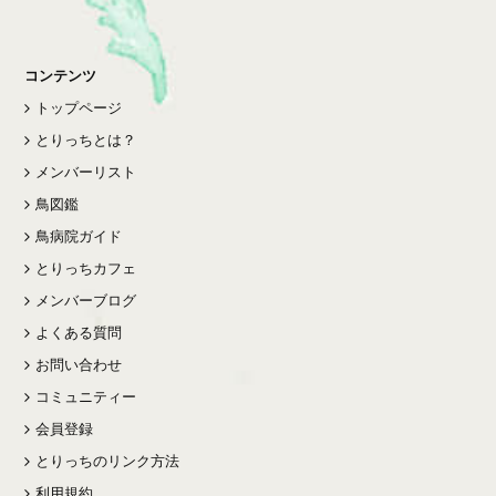
コンテンツ
トップページ
とりっちとは？
メンバーリスト
鳥図鑑
鳥病院ガイド
とりっちカフェ
メンバーブログ
よくある質問
お問い合わせ
コミュニティー
会員登録
とりっちのリンク方法
利用規約