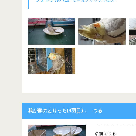
我が家のとりっち(3羽目)： つる
名前：つる