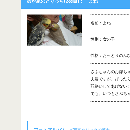
我が家のとりっち(2羽目)： よね
名前：よね
性別：女の子
性格：おっとりのん
さぶちゃんのお嫁ち
夫婦ですが、ぴった
羽繕いしてあげない
でも、いつもさぶち
フォトアルバム
※写真クリックで拡大