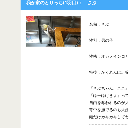
我が家のとりっち(1羽目)： さぶ
名前：さぶ
性別：男の子
性格：オカメインコ
特技：かくれんぼ。
『さぶちゃん、ここ
『ほーほけきょ』っ
自由を奪われるのが
背中を撫でるのも大
頭だけカキカキしてね