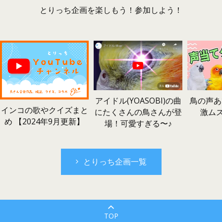
とりっち企画を楽しもう！参加しよう！
鳥の声あ
アイドル(YOASOBI)の曲
インコの歌やクイズまと
激ム
にたくさんの鳥さんが登
め 【2024年9月更新】
場！可愛すぎる〜♪
とりっち企画一覧
TOP