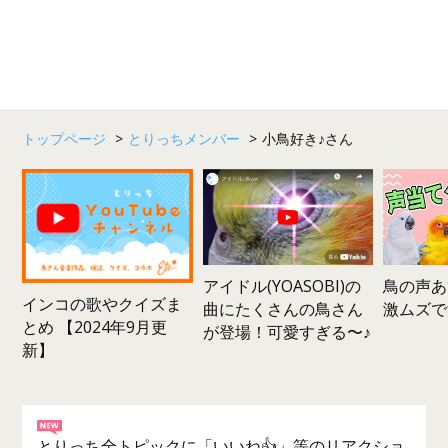
トップページ
>
とりっちメンバー
>
小鳥好き♪さん
鳥の声あ
アイドル(YOASOBI)の
インコの歌やクイズま
激ムズで
曲にたくさんの鳥さん
とめ 【2024年9月更
が登場！可愛すぎる〜♪
新】
とりっち全トピックに「いいね👍」等のリアクショ