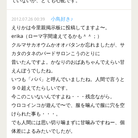
ていないか、とても心配です。
小鳥好き♪
2012.07.26 00:39
えりかは今里親掲示板に投稿してますよ〜。
erika（ローマ字間違えてるかも＾＾；）
クルマサカオウムかオオバタンか忘れましたが、サ
カタのタネのバードサロンこうのとりに
昔いたんですよ。かなりのおばあちゃんでえらい甘
えんぼうでしたね。
いつも「パパ」と呼んでいましたね。人間で言うと
９０超えてたらしいです。
今このこいないんですよね・・・残念ながら。
ウロコインコが遊んで〜で、服を噛んで服に穴を空
けられた事も・・・。
でも人間には思い切り噛まずに甘噛みですねー、個
体差によるみたいでしたが。