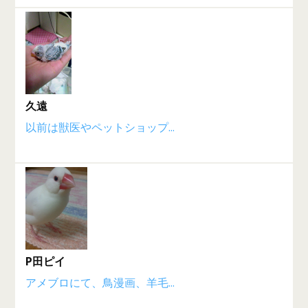
久遠
以前は獣医やペットショップ...
P田ピイ
アメブロにて、鳥漫画、羊毛...