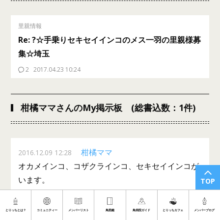
里親情報
Re: ?☆手乗りセキセイインコのメス一羽の里親様募
集☆埼玉
2
2017.04.23 10:24
柑橘ママさんのMy掲示板 (総書込数：1件)
柑橘ママ
2016.12.09 12:28
オカメインコ、コザクラインコ、セキセイインコが
います。
TOP
とりっちとは？
コミュニティー
メンバーリスト
鳥図鑑
鳥病院ガイド
とりっちカフェ
メンバーブログ