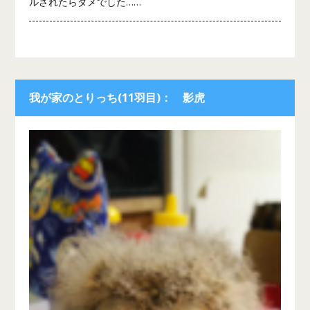
ルされたらダメでした……
我が家のとりっち(11羽目)： 影虎