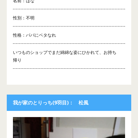
名前：はな
性別：不明
性格：パパにベタなれ
いつものショップでまだ綿綿な姿にひかれて、お持ち
帰り
我が家のとりっち(9羽目)： 松風