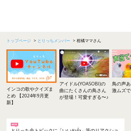
トップページ
>
とりっちメンバー
>
柑橘ママさん
鳥の声あ
アイドル(YOASOBI)の
インコの歌やクイズま
激ムズで
曲にたくさんの鳥さん
とめ 【2024年9月更
が登場！可愛すぎる〜♪
新】
とりっち全トピックに「いいね👍」等のリアクショ