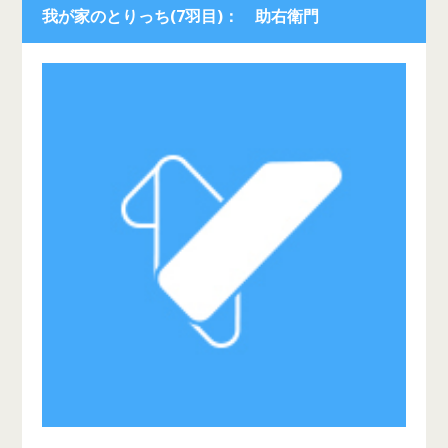
我が家のとりっち(7羽目)： 助右衛門