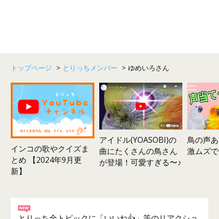
トップページ
>
とりっちメンバー
>
ゆめいろさん
鳥の声あ
アイドル(YOASOBI)の
インコの歌やクイズま
激ムズで
曲にたくさんの鳥さん
とめ 【2024年9月更
が登場！可愛すぎる〜♪
新】
とりっち全トピックに「いいね👍」等のリアクショ