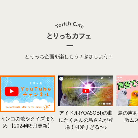
とりっち企画を楽しもう！参加しよう！
鳥の声あ
アイドル(YOASOBI)の曲
インコの歌やクイズまと
激ム
にたくさんの鳥さんが登
め 【2024年9月更新】
場！可愛すぎる〜♪