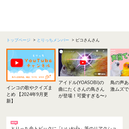
トップページ
>
とりっちメンバー
>
ピコさんさん
鳥の声あ
アイドル(YOASOBI)の
インコの歌やクイズま
激ムズで
曲にたくさんの鳥さん
とめ 【2024年9月更
が登場！可愛すぎる〜♪
新】
とりっち全トピックに「いいね👍」等のリアクショ