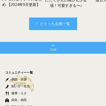
激ム
にたくさんの鳥さんが登
め 【2024年9月更新】
場！可愛すぎる〜♪
とりっち企画一覧
TOP
コミュニティー一覧
雑談・挨拶
飼い方・生活
健康・えさ
病気・病院