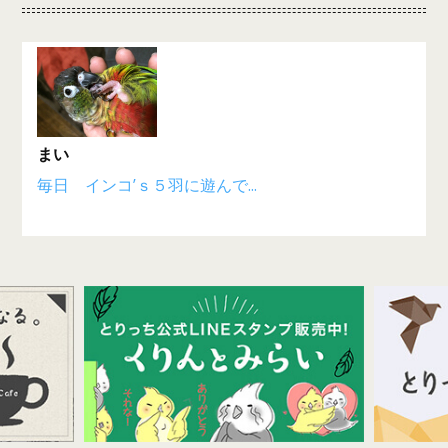
まい
毎日 インコ’ｓ５羽に遊んで...