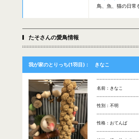
鳥、魚、猫の日常
たそさんの愛鳥情報
我が家のとりっち(1羽目)： きなこ
名前：きなこ
性別：不明
性格：おてんば