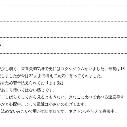
び
が少し弱く、栄養失調気味で更にはコクシジウムがいました。最初は13
配しましたが今は22ｇまで増えて元気に育ってくれました。
すため若干怯えられております(泣)
があまり懐いてはない感じです。
て、しばらくしてから見るともうない。きなこに比べて食べる速度早す
いかと心配中。よって最近は小さいのあげてます。
り込めないみたいで羽がボロボロです。ネクトンSを与えて療養中。