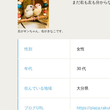
まだ右も左も分からな
左がギンちゃん、右がきなこです。
性別
女性
年代
30 代
住んでいる地域
大分県
ブログURL
https://plaza.raku