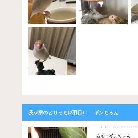
我が家のとりっち(2羽目)： ギンちゃん
名前：ギンちゃん