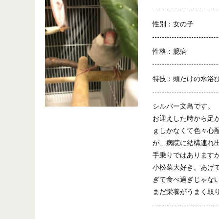
性別：女の子
性格：臆病
特技：頭だけの水浴
シルバー文鳥です。
お迎えした時から足
ｇしかなくて色々心
が、病院に結構連れ出
手乗りではあります
小松菜大好き。あげ
ぎて食べ過ぎじゃな
まだ栄養がうまく取