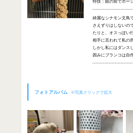
特技：鏡の前でポー
綺麗なシナモン文鳥
さえずりはしないの
たりと、オスっぽい行
相手に言われて私の
しかし私にはダンスし
因みにブランコは自
フォトアルバム
※写真クリックで拡大