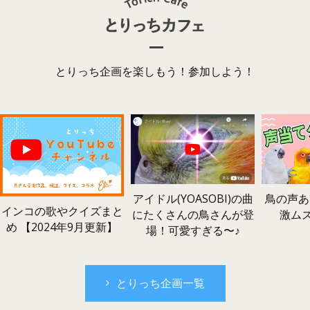
とりっち企画を楽しもう！参加しよう！
鳥の声あ
アイドル(YOASOBI)の曲
インコの歌やクイズまと
激ム
にたくさんの鳥さんが登
め 【2024年9月更新】
場！可愛すぎる〜♪
とりっち企画一覧