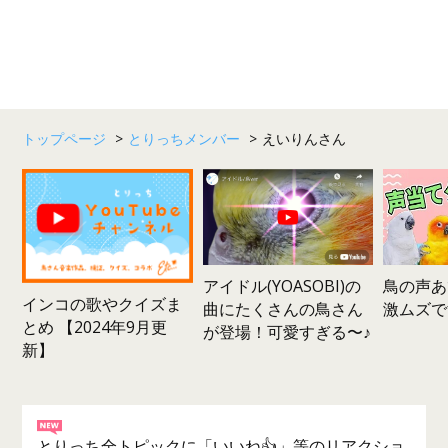
トップページ
>
とりっちメンバー
>
えいりんさん
鳥の声あ
アイドル(YOASOBI)の
インコの歌やクイズま
激ムズで
曲にたくさんの鳥さん
とめ 【2024年9月更
が登場！可愛すぎる〜♪
新】
とりっち全トピックに「いいね👍」等のリアクショ