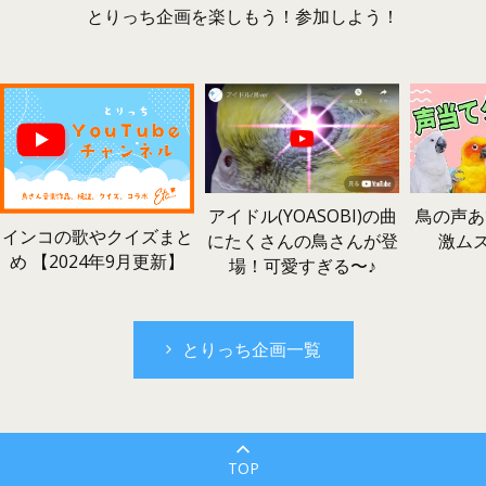
とりっち企画を楽しもう！参加しよう！
鳥の声あ
アイドル(YOASOBI)の曲
インコの歌やクイズまと
激ム
にたくさんの鳥さんが登
め 【2024年9月更新】
場！可愛すぎる〜♪
とりっち企画一覧
TOP