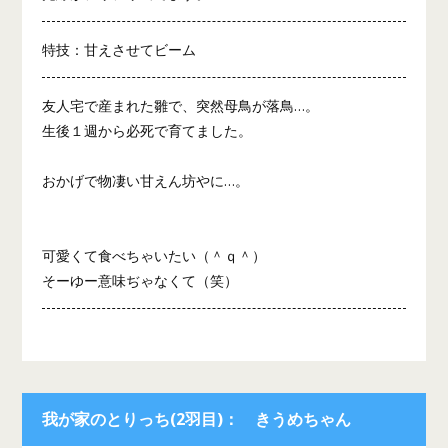
特技：甘えさせてビーム
友人宅で産まれた雛で、突然母鳥が落鳥…。
生後１週から必死で育てました。
おかげで物凄い甘えん坊やに…。
可愛くて食べちゃいたい（＾ｑ＾）
そーゆー意味ぢゃなくて（笑）
我が家のとりっち(2羽目)： きうめちゃん