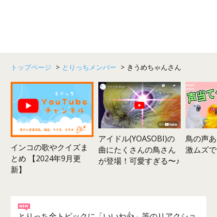
トップページ
>
とりっちメンバー
>
きうめちゃんさん
鳥の声あ
アイドル(YOASOBI)の
インコの歌やクイズま
激ムズで
曲にたくさんの鳥さん
とめ 【2024年9月更
が登場！可愛すぎる〜♪
新】
とりっち全トピックに「いいね👍」等のリアクショ