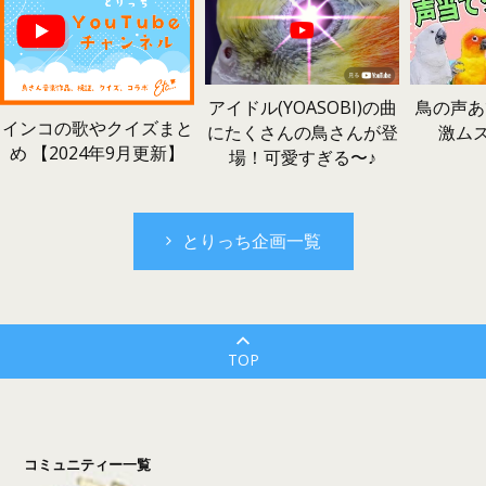
鳥の声あ
アイドル(YOASOBI)の曲
インコの歌やクイズまと
激ム
にたくさんの鳥さんが登
め 【2024年9月更新】
場！可愛すぎる〜♪
とりっち企画一覧
TOP
コミュニティー一覧