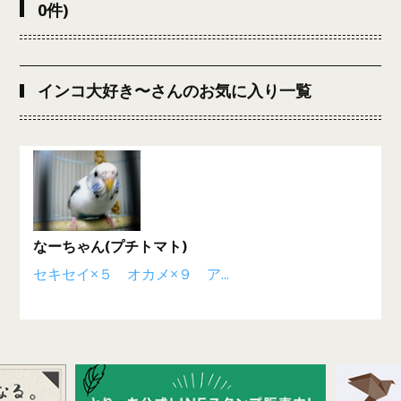
0件)
インコ大好き〜さんのお気に入り一覧
なーちゃん(プチトマト)
セキセイ×５ オカメ×９ ア...