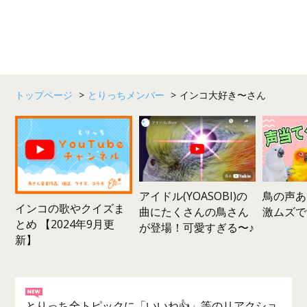
トップページ
>
とりっちメンバー
>
インコ大好き〜さん
鳥の声あ
アイドル(YOASOBI)の
インコの歌やクイズま
激ムズで
曲にたくさんの鳥さん
とめ 【2024年9月更
が登場！可愛すぎる〜♪
新】
とりっち全トピックに「いいね👍」等のリアクショ