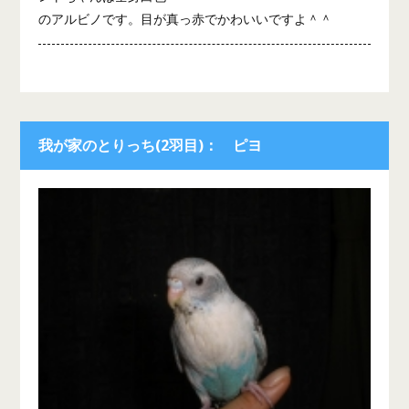
のアルビノです。目が真っ赤でかわいいですよ＾＾
我が家のとりっち(2羽目)： ピヨ