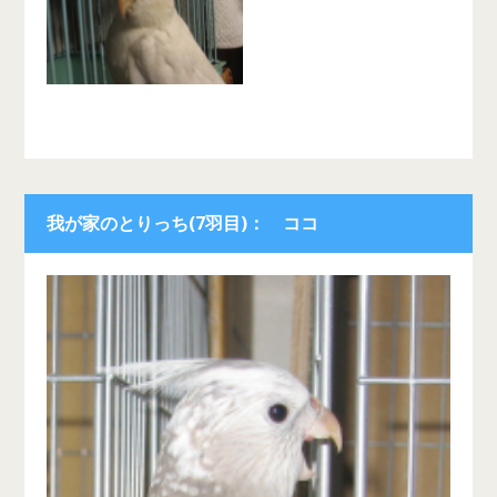
我が家のとりっち(7羽目)： ココ