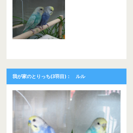
我が家のとりっち(3羽目)： ルル