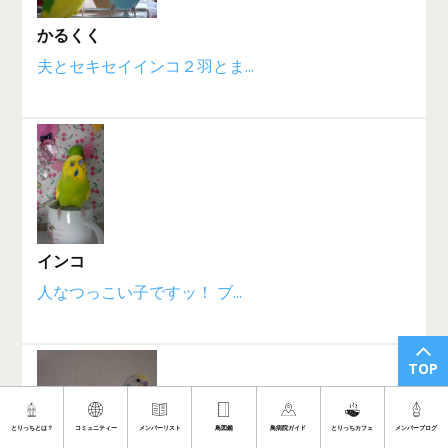
かるくく
夫とセキセイインコ２羽とま...
インコ
人なつっこい子ですッ！ ブ...
TOP
とりっちとは？
コミュニティー
メンバーリスト
鳥図鑑
鳥病院ガイド
とりっちカフェ
メンバーブログ
レイン