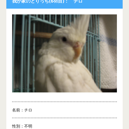
我が家のとりっち(6羽目)： チロ
名前：チロ
性別：不明