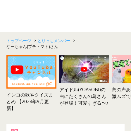
トップページ
>
とりっちメンバー
>
なーちゃん(プチトマト)さん
鳥の声あ
アイドル(YOASOBI)の
インコの歌やクイズま
激ムズで
曲にたくさんの鳥さん
とめ 【2024年9月更
が登場！可愛すぎる〜♪
新】