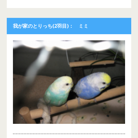
我が家のとりっち(2羽目)： ミミ