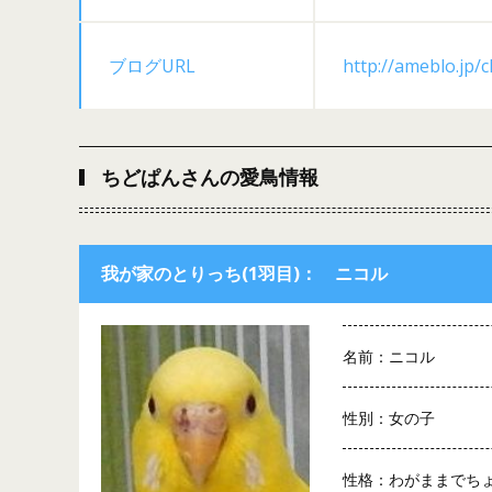
ブログURL
http://ameblo.jp/
ちどぱんさんの愛鳥情報
我が家のとりっち(1羽目)： ニコル
名前：ニコル
性別：女の子
性格：わがままでち