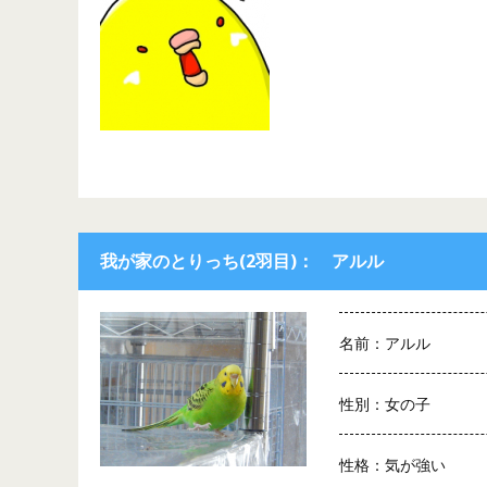
我が家のとりっち(2羽目)： アルル
名前：アルル
性別：女の子
性格：気が強い