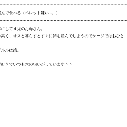
選んで食べる（ペレット嫌い…。）
棒にして４児のお母さん。
ゃ高く、オスと暮らすとすぐに卵を産んでしまうのでケージではおひと
アルルは娘。
が好きでいつも木の匂いがしています＾＾