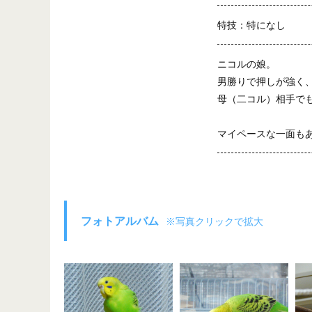
特技：特になし
ニコルの娘。
男勝りで押しが強く
母（二コル）相手で
マイペースな一面も
フォトアルバム
※写真クリックで拡大