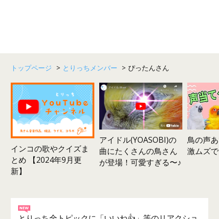
トップページ
>
とりっちメンバー
>
ぴったんさん
鳥の声あ
アイドル(YOASOBI)の
インコの歌やクイズま
激ムズで
曲にたくさんの鳥さん
とめ 【2024年9月更
が登場！可愛すぎる〜♪
新】
とりっち全トピックに「いいね👍」等のリアクショ