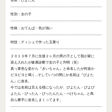
性別：女の子
性格：おてんば・気が強い
特技：ティシュで作った玉乗り
２０１３年７月に生後２ヶ月の男の子として我が家に
迎え入れたが健康診断で女の子と判明（笑）
真っ黄色な姿から『きいちゃん』と命名したが何故か
ピヨピヨと鳴く…そしていつの間にか名前は『ぴよた
ん』に改名。
今では名前は言える様になったが、ぴよたん・ぴよぴ
よたん・ぴったん・ぴったんたん・ぺけちゃん…と鳥
自ら勝手に改名しまくってます。