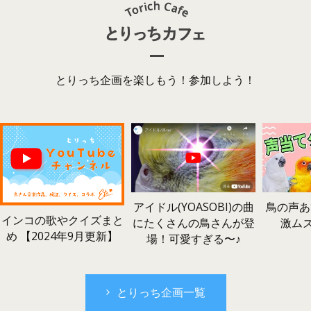
とりっち企画を楽しもう！参加しよう！
鳥の声あ
アイドル(YOASOBI)の曲
インコの歌やクイズまと
激ム
にたくさんの鳥さんが登
め 【2024年9月更新】
場！可愛すぎる〜♪
とりっち企画一覧