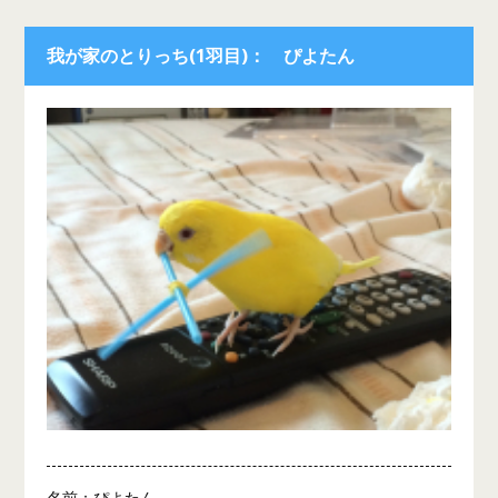
我が家のとりっち(1羽目)： ぴよたん
名前：ぴよたん