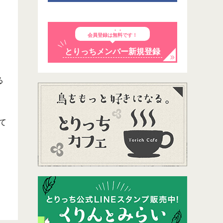
会員登録は
無料
です！
とりっちメンバー新規登録
る
て