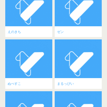
えのきち
ゼン
ぬべすこ
まるっぴい