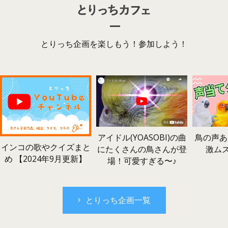
とりっち企画を楽しもう！参加しよう！
鳥の声あ
アイドル(YOASOBI)の曲
インコの歌やクイズまと
激ム
にたくさんの鳥さんが登
め 【2024年9月更新】
場！可愛すぎる〜♪
とりっち企画一覧