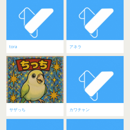
tora
アネラ
サザっち
カワチャン