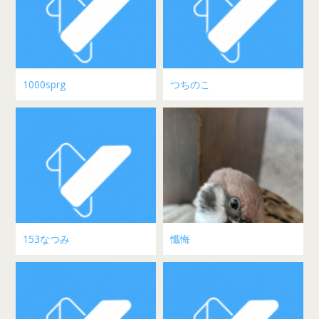
1000sprg
つちのこ
153なつみ
懺悔