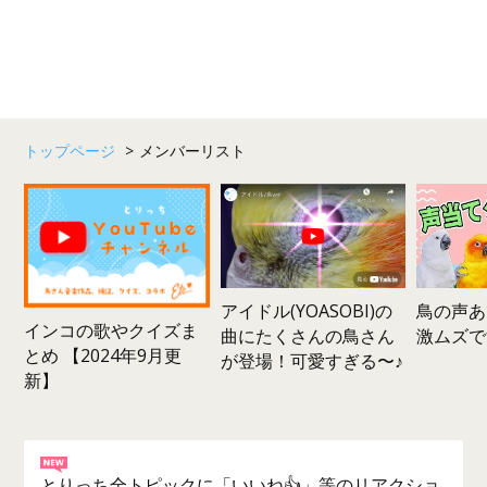
トップページ
>
メンバーリスト
鳥の声あ
アイドル(YOASOBI)の
インコの歌やクイズま
激ムズで
曲にたくさんの鳥さん
とめ 【2024年9月更
が登場！可愛すぎる〜♪
新】
とりっち全トピックに「いいね👍」等のリアクショ