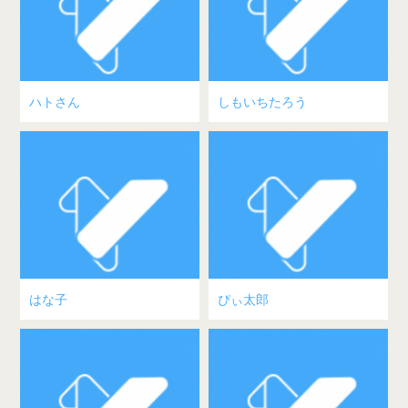
ハトさん
しもいちたろう
はな子
ぴぃ太郎