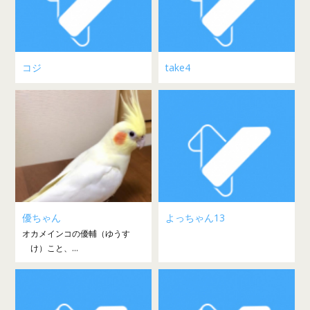
コジ
take4
優ちゃん
よっちゃん13
オカメインコの優輔（ゆうす
け）こと、...