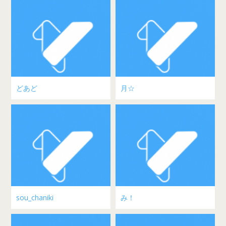
どあど
月☆
sou_chaniki
み！