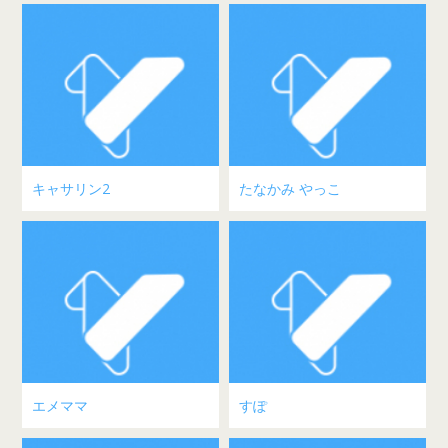
キャサリン2
たなかみ やっこ
エメママ
すぽ