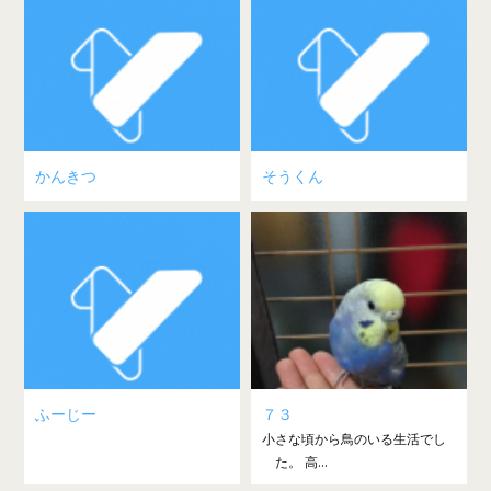
かんきつ
そうくん
ふーじー
７３
小さな頃から鳥のいる生活でし
た。 高...