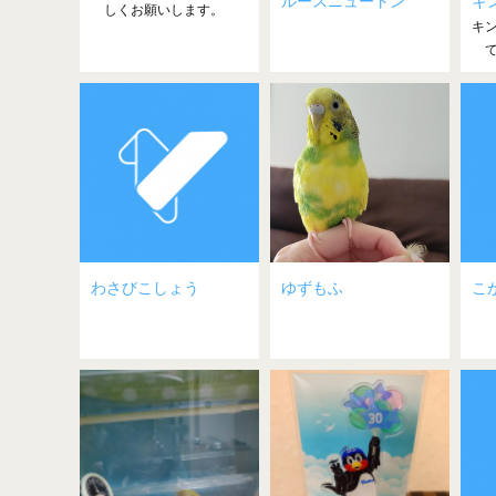
ルースニュートン
キン
しくお願いします。
キ
て
わさびこしょう
ゆずもふ
こ