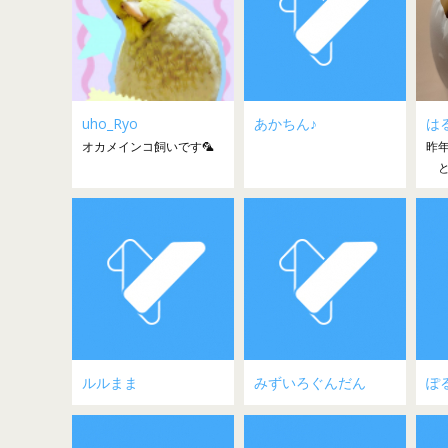
uho_Ryo
あかちん♪
は
オカメインコ飼いです🦜
昨
と
ルルまま
みずいろぐんだん
ぽ