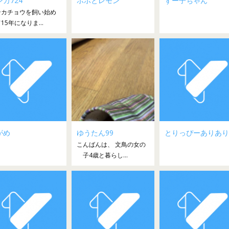
カ724
ポポとレモン
ずー子ちゃん
ンカチョウを飼い始め
15年になりま...
がめ
ゆうたん99
とりっぴーありあり
こんばんは、 文鳥の女の
子4歳と暮らし...