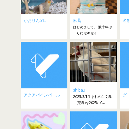
かおりん515
麻葵
名
はじめまして。 数十年ぶ
りにセキセイ...
shiba3
アクアパインパール
グ
2025/3/1生まれの白文鳥
(荒鳥)を2025/10...