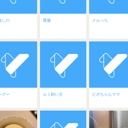
無しの
齋藤
メルっち
ーグー
ルミ飼い主
ピポちゃんママ