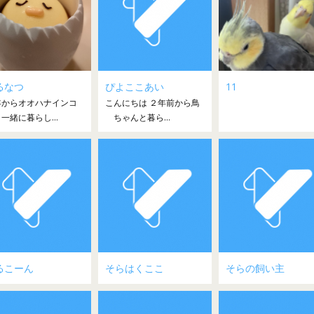
るなつ
ぴよここあい
11
年からオオハナインコ
こんにちは ２年前から鳥
一緒に暮らし...
ちゃんと暮ら...
るこーん
そらはくここ
そらの飼い主