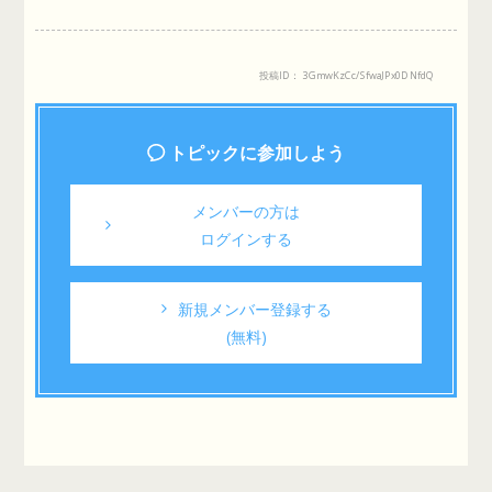
投稿ID： 3GmwKzCc/SfwaJPx0DNfdQ
トピックに参加しよう
メンバーの方は
ログインする
新規メンバー登録する
(無料)