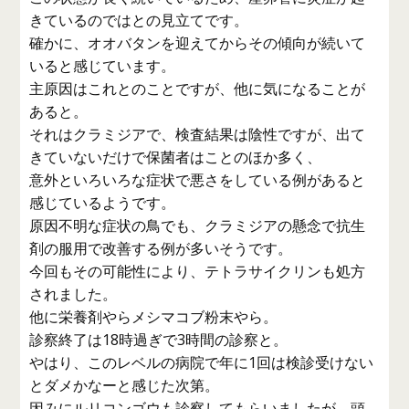
きているのではとの見立てです。
確かに、オオバタンを迎えてからその傾向が続いて
いると感じています。
主原因はこれとのことですが、他に気になることが
あると。
それはクラミジアで、検査結果は陰性ですが、出て
きていないだけで保菌者はことのほか多く、
意外といろいろな症状で悪さをしている例があると
感じているようです。
原因不明な症状の鳥でも、クラミジアの懸念で抗生
剤の服用で改善する例が多いそうです。
今回もその可能性により、テトラサイクリンも処方
されました。
他に栄養剤やらメシマコブ粉末やら。
診察終了は18時過ぎで3時間の診察と。
やはり、このレベルの病院で年に1回は検診受けない
とダメかなーと感じた次第。
因みにルリコンゴウも診察してもらいましたが、頭