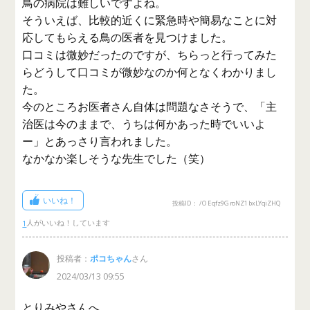
鳥の病院は難しいですよね。
そういえば、比較的近くに緊急時や簡易なことに対
応してもらえる鳥の医者を見つけました。
口コミは微妙だったのですが、ちらっと行ってみた
らどうして口コミが微妙なのか何となくわかりまし
た。
今のところお医者さん自体は問題なさそうで、「主
治医は今のままで、うちは何かあった時でいいよ
ー」とあっさり言われました。
なかなか楽しそうな先生でした（笑）
いいね！
投稿ID： /OEqfz9GroNZ1bxLYqiZHQ
1
投稿者：
ポコちゃん
さん
2024/03/13 09:55
とりみやさんへ