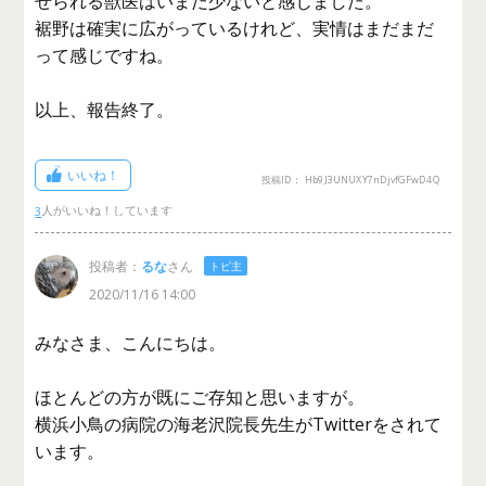
せられる獣医はいまだ少ないと感じました。
裾野は確実に広がっているけれど、実情はまだまだ
って感じですね。
以上、報告終了。
いいね！
投稿ID： Hb9J3UNUXY7nDjvfGFwD4Q
3
投稿者：
るな
さん
トピ主
2020/11/16 14:00
みなさま、こんにちは。
ほとんどの方が既にご存知と思いますが。
横浜小鳥の病院の海老沢院長先生がTwitterをされて
います。