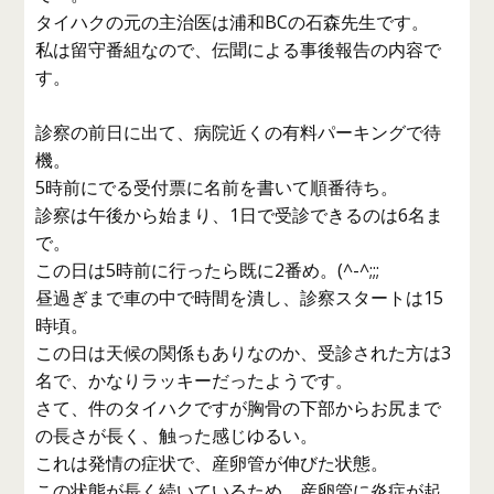
タイハクの元の主治医は浦和BCの石森先生です。
私は留守番組なので、伝聞による事後報告の内容で
す。
診察の前日に出て、病院近くの有料パーキングで待
機。
5時前にでる受付票に名前を書いて順番待ち。
診察は午後から始まり、1日で受診できるのは6名ま
で。
この日は5時前に行ったら既に2番め。(^-^;;;
昼過ぎまで車の中で時間を潰し、診察スタートは15
時頃。
この日は天候の関係もありなのか、受診された方は3
名で、かなりラッキーだったようです。
さて、件のタイハクですが胸骨の下部からお尻まで
の長さが長く、触った感じゆるい。
これは発情の症状で、産卵管が伸びた状態。
この状態が長く続いているため、産卵管に炎症が起