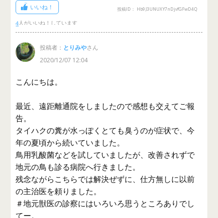
いいね！
投稿ID： Hb9J3UNUXY7nDjvfGFwD4Q
4
投稿者：
とりみや
さん
2020/12/07 12:04
こんにちは。
最近、遠距離通院をしましたので感想も交えてご報
告。
タイハクの糞が水っぽくとても臭うのが症状で、今
年の夏頃から続いていました。
鳥用乳酸菌などを試していましたが、改善されずで
地元の鳥も診る病院へ行きました。
残念ながらこちらでは解決ぜずに、仕方無しに以前
の主治医を頼りました。
＃地元獣医の診察にはいろいろ思うところありでし
てー。