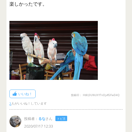
楽しかったです。
いいね！
投稿ID： Hb9J3UNUXY7nDjvfGFwD4Q
2
投稿者：
るな
さん
トピ主
2020/07/17 12:33