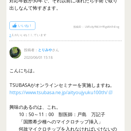
対応年数が30年で、それ以前に壊れたら手術で取り
出しなんて怖すぎます。
いいね！
投稿ID： LM1cAyYN6V+YRgsNhRt0ng
2
投稿者：
とりみや
さん
2020/06/01 15:18
こんにちは。
TSUBASAがオンラインセミナーを実施しますね。
https://www.tsubasa.ne.jp/aityoujyuku100th/
興味のあるのは、これ。
10：50～11：00 獣医師：戸島 万記子
「国際希少種へのマイクロチップ挿入」
何故マイクロチップを入れなければいけないの