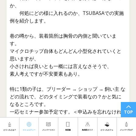
か、
何処にどの様に入れるのか、TSUBASAでの実施
例を紹介します。
巷の噂から、装着箇所は胸骨の内側と聞いていま
す。
マイクロチップ自体もどんどん小型化されていくと
思いますが、
小さければ良いとも一概には言えなさそうで、
素人考えですが不安要素もあり。
特に1類の子は、ブリーダー → ショップ → 飼い主 な
どの流れで、どのタイミングで装着なの？かと気に
なるところです。
一応セミナー参加予定です。＜申込みを忘れなけれ
TOP
ば
とりっちとは？
コミュニティー
メンバーリスト
鳥図鑑
鳥病院ガイド
とりっちカフェ
メンバーブログ