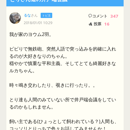
るな
さん
347
トピ主
コメント
2018/01/01 10:29
16
投票
我が家のヨウム2羽。
ビビりで無鉄砲、突然人語で突っ込みを的確に入れ
るのが大好きなりのちゃん。
穏やかで慎重な平和主義、そしてとても綺麗好きな
ルカちゃん。
時々鳴き交わしたり、覗きに行ったり。。
とり達も人間のみていない所で井戸端会議をしてい
るのかもしれません。
飼い主である(ひょっとして飼われている？)人間も、
コッソリとりっちで色々お話してみませんか！