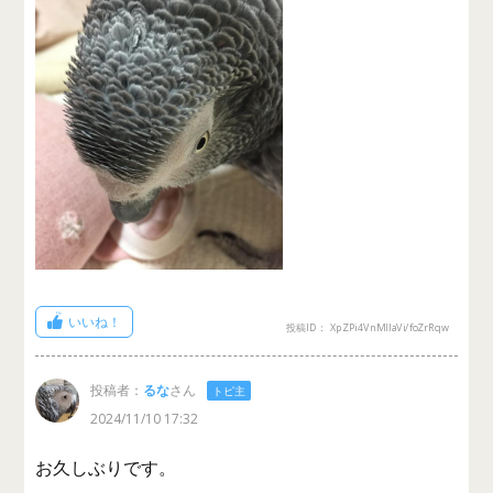
いいね！
投稿ID： XpZPi4VnMllaVi/foZrRqw
投稿者：
るな
さん
トピ主
2024/11/10 17:32
お久しぶりです。