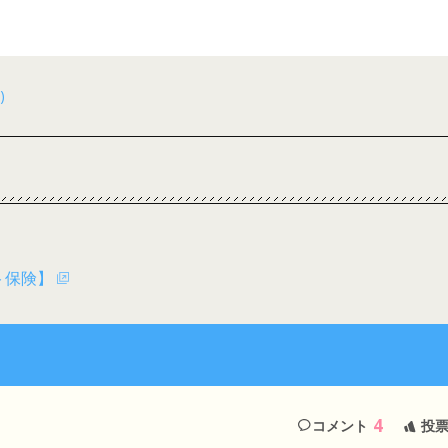
)
ト保険】
4
コメント
投