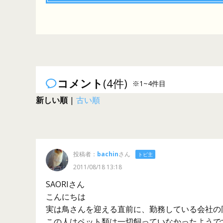
コメント
(4件)
※1~4件目
新しい順
|
古い順
投稿者：
bachin
さん
トピ主
2011/08/18 13:18
SAORIさん
こんにちは
実は鳥さんを迎える直前に、勤務している会社の
この人はペット類は一切飼っていなかったようで