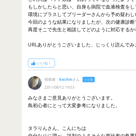
もしかしたらと思い、自身も病院で血液検査をし
環境にプラスしてブリーダーさんから予め疑わし
今回のような結果になりましたが、次の健康診断
再度そこで先生と相談してどのように対応するか
URLありがとうございました、じっくり読んでみ
いいね！
投稿者：
bachin
さん
トピ主
2011/08/12 19:53
みなさまご意見ありがとうございます。
鳥初心者にとって大変参考になりました。
タラりんさん、こんにちは
自分なりに調べ、評判のよさそうな恵比寿の鳥専