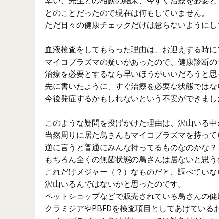
幸い、先生との相談の結果、今すぐ治療を必要と
とのことだったので現在は何もしていません。
ただ日々の健康チェックだけは怠らないようにし
血液検査をしてもらった理由は、お迎えする時に
マイコプラズマの疑いがあったので、健康診断の
治療を必要とするなら早いほうがいいだろうと思
先に書いたように、すぐ治療を必要な状態ではな
今後発症するかもしれないという不安ができまし
このような疑問を投げかけた理由は、沢山いる中
当然周りに居た鳥さんもマイコプラズマを持って
逆に言うと普通にみんな持ってるものなのかな？
もちろん全くの無菌状態の鳥さんは居ないと思う
これだけメジャー（？）なものだと、調べていな
沢山いるんではないかと思ったのです。
ペットショップなどで販売されている鳥さんの健
クラミジアやPBFDを検査項目としてあげている