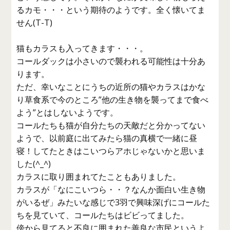
るカモ・・・という期待のようです。全く懐いてま
せん(T-T)
猫もカラスも入ってきます・・・。
コールダックは小さいので襲われる可能性は十分あ
ります。
ただ、幸いなことにうちの近所の猫やカラスはかな
り草食系で今のところ”他の生き物を襲ってまで食べ
よう”とはしないようです。
コールたちも猫が自分たちの天敵だと分かってない
ようで、以前庭に出てみたら猫の真横で一緒に昼
寝！してたときはこいつらアホじゃないかと思いま
した(^_^)
カラスに取り囲まれてたこともありました。
カラスが「なにこいつら・・？なんか面白い生き物
がいるぜ」みたいな感じで3羽で興味深げにコールた
ちを見ていて、コールたちはビビってました。
傍から見てると不良に囲まれた善良な市民というよ