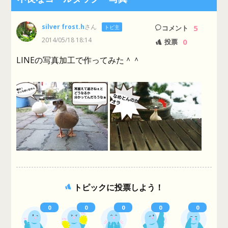
silver frost.h
さん
5
トピ主
コメント
2014/05/18 18:14
0
投票
LINEの写真加工で作ってみた＾＾
トピックに投票しよう！
0
0
0
0
0