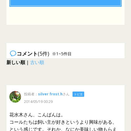
コメント
(5件)
※1~5件目
新しい順
|
古い順
投稿者：
silver frost.h
さん
トピ主
2014/05/19 00:29
花水木さん、こんばんは。
コールたちは飼い主が好きというより興味がある、
という感じです。それか、なにか美味しい物もらえ