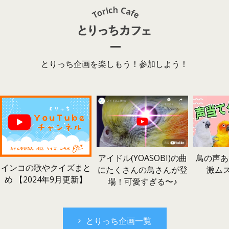
とりっち企画を楽しもう！参加しよう！
鳥の声あ
アイドル(YOASOBI)の曲
インコの歌やクイズまと
激ム
にたくさんの鳥さんが登
め 【2024年9月更新】
場！可愛すぎる〜♪
とりっち企画一覧