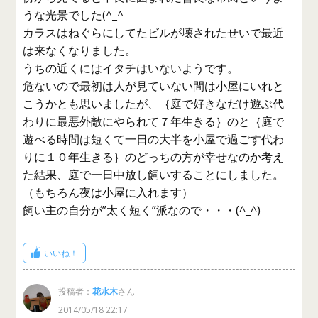
うな光景でした(^_^
カラスはねぐらにしてたビルが壊されたせいで最近
は来なくなりました。
うちの近くにはイタチはいないようです。
危ないので最初は人が見ていない間は小屋にいれと
こうかとも思いましたが、｛庭で好きなだけ遊ぶ代
わりに最悪外敵にやられて７年生きる｝のと｛庭で
遊べる時間は短くて一日の大半を小屋で過ごす代わ
りに１０年生きる｝のどっちの方が幸せなのか考え
た結果、庭で一日中放し飼いすることにしました。
（もちろん夜は小屋に入れます）
飼い主の自分が”太く短く”派なので・・・(^_^)
いいね！
投稿者：
花水木
さん
2014/05/18 22:17