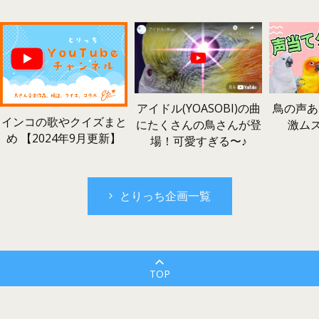
鳥の声あ
アイドル(YOASOBI)の曲
インコの歌やクイズまと
激ム
にたくさんの鳥さんが登
め 【2024年9月更新】
場！可愛すぎる〜♪
とりっち企画一覧
TOP