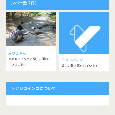
ンバー数 2件）
みやこさん
セキセイインコ８羽、八重桜イ
チョコパンダ
ンコ１羽...
沢山の鳥と暮らしています。
ソデジロインコについて