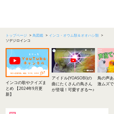
トップページ
>
鳥図鑑
>
インコ・オウム類＆オオハシ類
>
ソデジロインコ
鳥の声あ
アイドル(YOASOBI)の
インコの歌やクイズま
激ムズで
曲にたくさんの鳥さん
とめ 【2024年9月更
が登場！可愛すぎる〜♪
新】