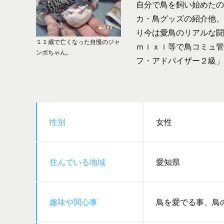
自分で鳥を飼い始めたの
カ・鳥グッズの紹介他、
り今は愛鳥のリアルな闘
１１歳で亡くなった自慢のジャ
ｍｉｘｉ等で鳥コミュ管
ンボちゃん。
フ・アドバイザー２級」
性別
女性
住んでいる地域
愛知県
趣味や関心事
鳥を愛でる事、鳥