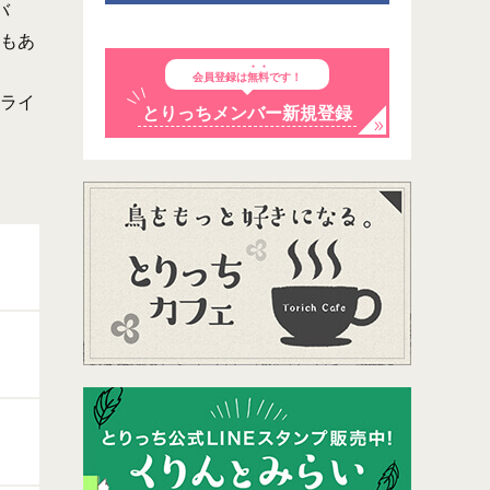
バ
もあ
会員登録は
無料
です！
ライ
とりっちメンバー新規登録