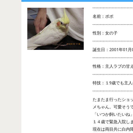
名前：ポポ
性別：女の子
誕生日：2001年01月
性格：主人ラブの甘
特技：１9歳でも主
たまたま行ったショ
メちゃん。可愛そう
「いつか飼いたいね
１４歳で緊急入院しま
現在は両目共に白内