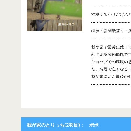
性格：怖がりだけれ
特技：新聞紙齧り・
我が家で最後に残っ
齢による関節痛風で
ショップでの環境の
た。お蔭で亡くなる
我が家にいた最後の
我が家のとりっち(2羽目)： ポポ