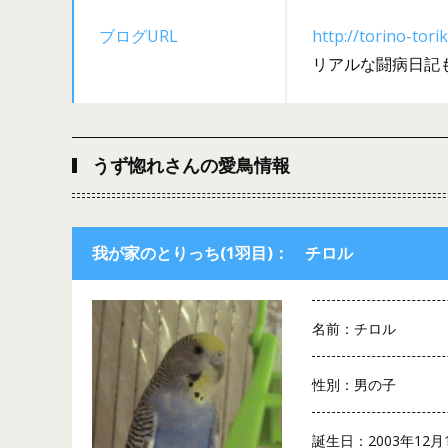
ブログURL
http://torino-tori
リアルな闘病日記
うず惚れさんの愛鳥情報
我が家のとりっち(1羽目)： チロル
名前：チロル
性別：男の子
誕生日：2003年12月