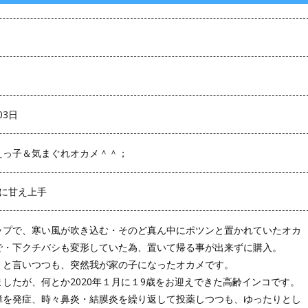
03日
えっ子＆気まぐれオカメ＾＾；
人に甘え上手
ップで、寒い風が吹き込む・そのど真ん中にポツンと置かれていたオカ
で・下クチバシも変形していた為、置いて帰る事が出来ずに購入。
」と言いつつも、突然我が家の子になったオカメです。
したが、何とか2020年１月に１9歳をお迎えできた高齢インコです。
障を発症、時々鼻炎・結膜炎を繰り返して投薬しつつも、ゆったりとし