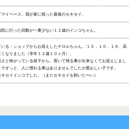
どマイペース。我が家に残った最後のセキセイ。
病院に行った回数が一番少ない１２歳のインコちゃん。
ている・ショップからお迎えしたチロルちゃん。’１５．１０．１６、高
亡くなりました（享年１２歳１０ヶ月）。
悪さと怖がっている様子から、置いて帰る事が出来なくてお迎えしまし
までずっと、人に慣れる事はありませんでしたが愛おしい子です。
セキセイインコでした。（またセキセイを飼いた〜い）