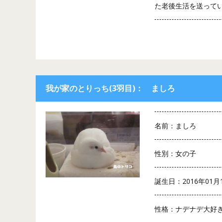
た老後生活を送って
我が家のとりっち(3羽目)： ましろ
名前：ましろ
性別：女の子
誕生日：2016年01月
性格：ナデナデ大好