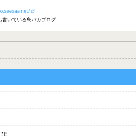
ko.seesaa.net/
も書いている鳥バカブログ
13日