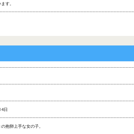
います。
14日
きの抱卵上手な女の子。