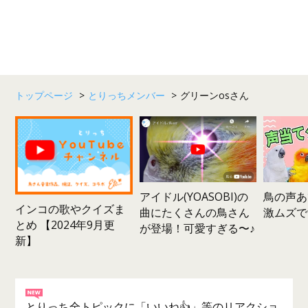
トップページ
>
とりっちメンバー
>
グリーンosさん
鳥の声あ
アイドル(YOASOBI)の
インコの歌やクイズま
激ムズで
曲にたくさんの鳥さん
とめ 【2024年9月更
が登場！可愛すぎる〜♪
新】
とりっち全トピックに「いいね👍」等のリアクショ