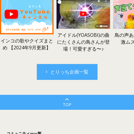
鳥の声あ
アイドル(YOASOBI)の曲
インコの歌やクイズまと
激ム
にたくさんの鳥さんが登
め 【2024年9月更新】
場！可愛すぎる〜♪
とりっち企画一覧
TOP
コミュニティー一覧