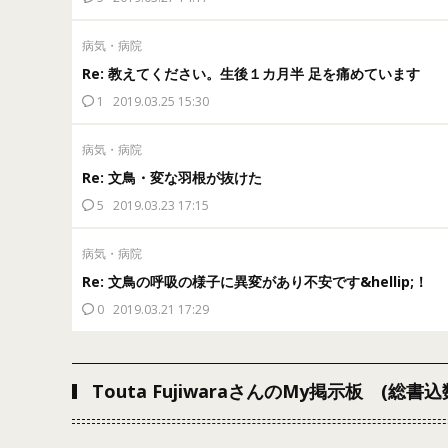
病気・病院
Re: 教えてください。生後１カ月半 足を痛めています
1
2019.03.25 15:30
病気・病院
Re: 文鳥・変な羽根が抜けた
5
2019.03.23 17:15
病気・病院
Re: 文鳥の呼吸の様子に異変があり不安です&hellip;！
0
2019.03.21 17:29
Touta FujiwaraさんのMy掲示板 (総書込