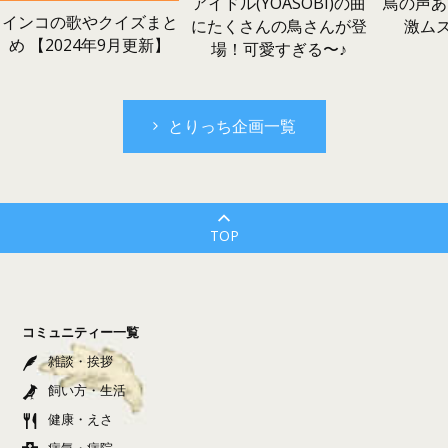
鳥の声あ
アイドル(YOASOBI)の曲
インコの歌やクイズまと
激ム
にたくさんの鳥さんが登
め 【2024年9月更新】
場！可愛すぎる〜♪
とりっち企画一覧
TOP
コミュニティー一覧
雑談・挨拶
飼い方・生活
健康・えさ