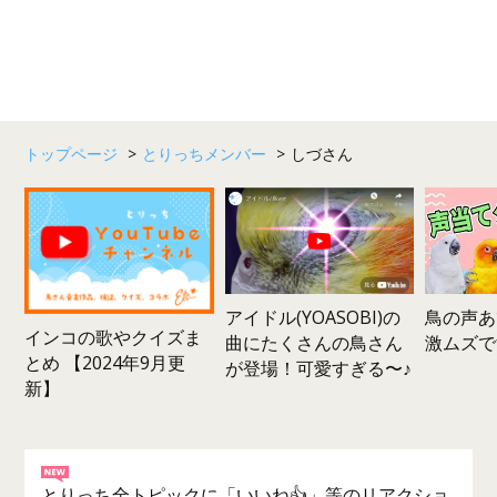
トップページ
>
とりっちメンバー
>
しづさん
鳥の声あ
アイドル(YOASOBI)の
インコの歌やクイズま
激ムズで
曲にたくさんの鳥さん
とめ 【2024年9月更
が登場！可愛すぎる〜♪
新】
とりっち全トピックに「いいね👍」等のリアクショ