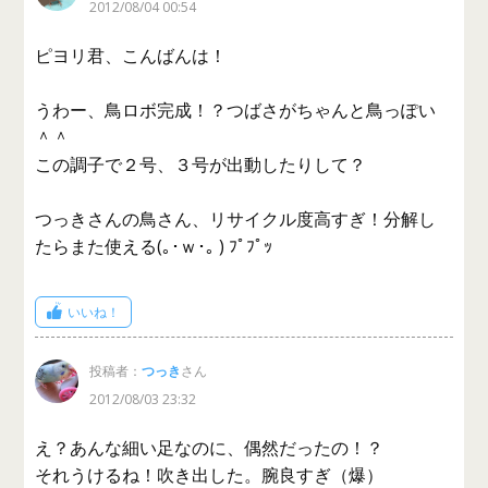
2012/08/04 00:54
ピヨリ君、こんばんは！
うわー、鳥ロボ完成！？つばさがちゃんと鳥っぽい
＾＾
この調子で２号、３号が出動したりして？
つっきさんの鳥さん、リサイクル度高すぎ！分解し
たらまた使える(｡･ｗ･｡ ) ﾌﾟﾌﾟｯ
いいね！
投稿者：
つっき
さん
2012/08/03 23:32
え？あんな細い足なのに、偶然だったの！？
それうけるね！吹き出した。腕良すぎ（爆）