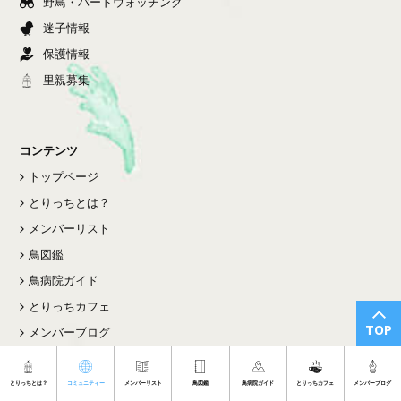
野鳥・バードウォッチング
迷子情報
保護情報
里親募集
コンテンツ
トップページ
とりっちとは？
メンバーリスト
鳥図鑑
鳥病院ガイド
とりっちカフェ
TOP
メンバーブログ
よくある質問
お問い合わせ
とりっちとは？
コミュニティー
メンバーリスト
鳥図鑑
鳥病院ガイド
とりっちカフェ
メンバーブログ