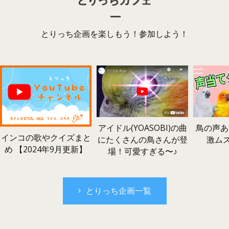
とりっち企画を楽しもう！参加しよう！
鳥の声あ
アイドル(YOASOBI)の曲
インコの歌やクイズまと
激ム
にたくさんの鳥さんが登
め 【2024年9月更新】
場！可愛すぎる〜♪
とりっち企画一覧