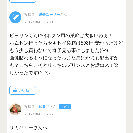
投稿者：
退会ユーザー
さん
2012/08/06 19:31
ピヨリンくん(^^)ボタン用の巣箱は大きいねぇ！
ホムセン行ったらセキセイ巣箱は598円!安かったけど
もう少し買わないで様子見る事にしました(^^)
画像貼れるようになったらまた鳥ばかにも顔出すか
も？こちらこそとりっちのプリンスとお話出来て楽
しかったです(^_^)v
いいね！
投稿者：
ピヨリ
さん
トピ主
2012/08/06 17:37
リカバリーさんへ