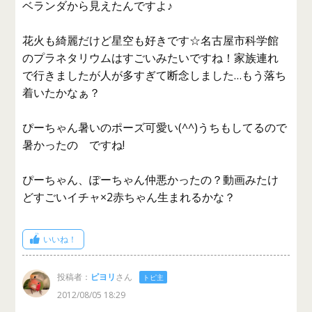
ベランダから見えたんですよ♪
花火も綺麗だけど星空も好きです☆名古屋市科学館
のプラネタリウムはすごいみたいですね！家族連れ
で行きましたが人が多すぎて断念しました…もう落ち
着いたかなぁ？
ぴーちゃん暑いのポーズ可愛い(^^)うちもしてるので
暑かったの ですね!
ぴーちゃん、ぽーちゃん仲悪かったの？動画みたけ
どすごいイチャ×2赤ちゃん生まれるかな？
いいね！
投稿者：
ピヨリ
さん
トピ主
2012/08/05 18:29