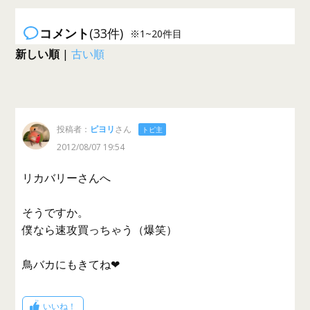
コメント
(33件)
※1~20件目
新しい順
|
古い順
投稿者：
ピヨリ
さん
トピ主
2012/08/07 19:54
リカバリーさんへ
そうですか。
僕なら速攻買っちゃう（爆笑）
鳥バカにもきてね❤
いいね！