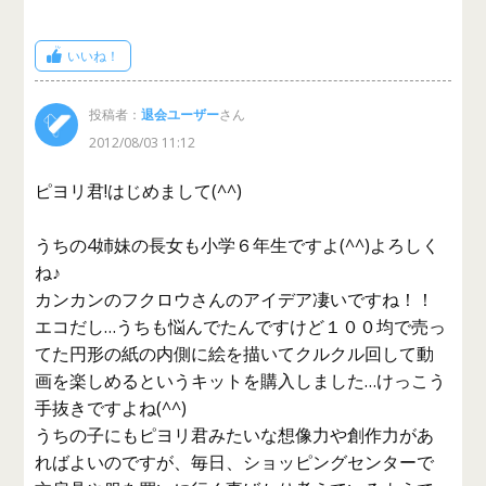
いいね！
投稿者：
退会ユーザー
さん
2012/08/03 11:12
ピヨリ君!はじめまして(^^)
うちの4姉妹の長女も小学６年生ですよ(^^)よろしく
ね♪
カンカンのフクロウさんのアイデア凄いですね！！
エコだし…うちも悩んでたんですけど１００均で売っ
てた円形の紙の内側に絵を描いてクルクル回して動
画を楽しめるというキットを購入しました…けっこう
手抜きですよね(^^)
うちの子にもピヨリ君みたいな想像力や創作力があ
ればよいのですが、毎日、ショッピングセンターで