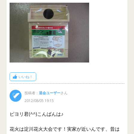
いいね！
投稿者：
退会ユーザー
さん
2012/08/05 19:15
ピヨリ君(^^)こんばんは♪
花火は淀川花火大会です！実家が近いんです、昔は