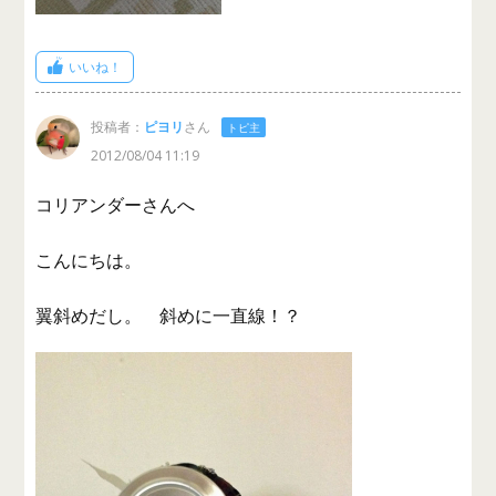
いいね！
投稿者：
ピヨリ
さん
トピ主
2012/08/04 11:19
コリアンダーさんへ
こんにちは。
翼斜めだし。 斜めに一直線！？