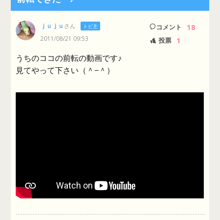
ｊｕｊｕ
さん
18
トピ主
コメント
2011/08/21 09:53
1
投票
うちのココの前転の動画です♪
見てやって下さい（＾−＾）