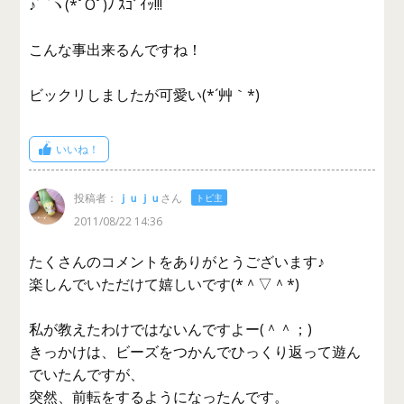
♪⌒ヽ(*ﾟOﾟ)ﾉ ｽｺﾞｲｯ!!!
こんな事出来るんですね！
ビックリしましたが可愛い(*´艸｀*)
いいね！
投稿者：
ｊｕｊｕ
さん
トピ主
2011/08/22 14:36
たくさんのコメントをありがとうございます♪
楽しんでいただけて嬉しいです(*＾▽＾*)
私が教えたわけではないんですよー(＾＾；)
きっかけは、ビーズをつかんでひっくり返って遊ん
でいたんですが、
突然、前転をするようになったんです。