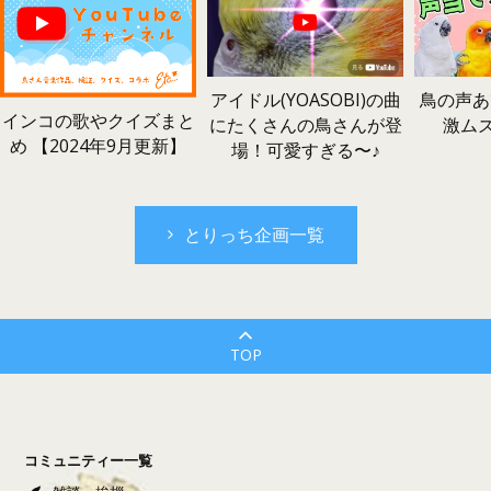
鳥の声あ
アイドル(YOASOBI)の曲
インコの歌やクイズまと
激ム
にたくさんの鳥さんが登
め 【2024年9月更新】
場！可愛すぎる〜♪
とりっち企画一覧
TOP
コミュニティー一覧