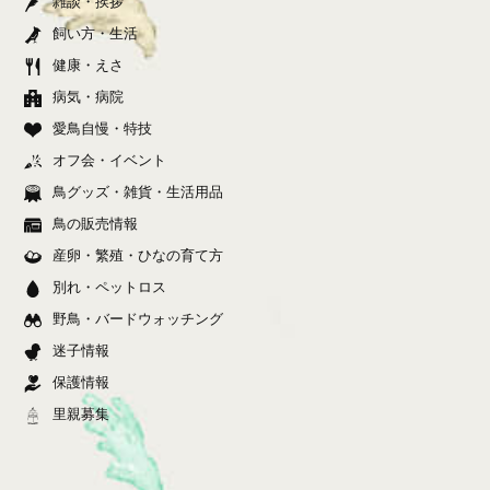
雑談・挨拶
飼い方・生活
健康・えさ
病気・病院
愛鳥自慢・特技
オフ会・イベント
鳥グッズ・雑貨・生活用品
鳥の販売情報
産卵・繁殖・ひなの育て方
別れ・ペットロス
野鳥・バードウォッチング
迷子情報
保護情報
里親募集