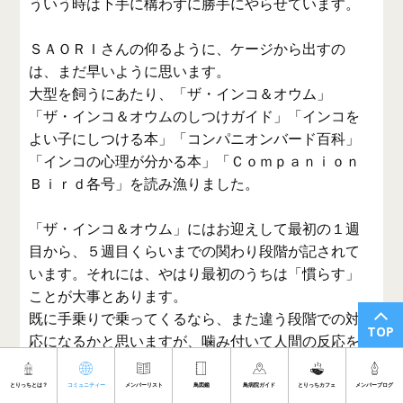
ういう時は下手に構わずに勝手にやらせています。
ＳＡＯＲＩさんの仰るように、ケージから出すの
は、まだ早いように思います。
大型を飼うにあたり、「ザ・インコ＆オウム」
「ザ・インコ＆オウムのしつけガイド」「インコを
よい子にしつける本」「コンパニオンバード百科」
「インコの心理が分かる本」「Ｃｏｍｐａｎｉｏｎ
Ｂｉｒｄ各号」を読み漁りました。
「ザ・インコ＆オウム」にはお迎えして最初の１週
目から、５週目くらいまでの関わり段階が記されて
います。それには、やはり最初のうちは「慣らす」
ことが大事とあります。
既に手乗りで乗ってくるなら、また違う段階での対
TOP
応になるかと思いますが、噛み付いて人間の反応を
確認しているようならば、ケージから出すのは時期
尚早かと思います。
とりっちとは？
コミュニティー
メンバーリスト
鳥図鑑
鳥病院ガイド
とりっちカフェ
メンバーブログ