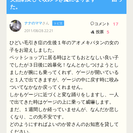
た。
ナナのママ
さん
17
トピ主
コメント
2011/08/28 22:21
5
投票
ひどい毛引き症の生後１年のアオメキバタンの女の
子をお迎えしました。
ペットショップに居る時はとてもおとなしい良い子
でしたが３日後に凶暴化！なんとかしつけようとし
ましたが腕にも乗ってくれず、ゲージが開いている
と１人で出てきますが、ゲージの中に戻す時に咬み
ついてなかなか戻ってくれません。
しかもゲージに近づくと変な踊りをしますし、一人
で出てきた時はゲージの上に乗って威嚇します。
まだ、１週間しか経っていませんが、なんだか悲し
くなり、この先不安です。
どのようにすればよいのか皆さんのお知恵を貸して
ください。