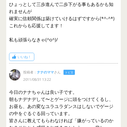
ひょっとして三歩進んで二歩下がる事もあるかも知
れませんが
確実に信頼関係は築けていけるはずですから(*^-^*)
これからも応援してます！
私も頑張らなきゃ(^o^)/
いいね！
投稿者：
ナナのママ
さん
トピ主
2011/08/31 13:22
今日のナナちゃんは良い子です。
朝もナデナデして〜とゲージに頭をつけてくるし、
お昼も、あの変なユラユラダンスはしないでゲージ
の中をぐるぐる回っています。
皆さんに教えてもらわなければ「嫌がっているのか