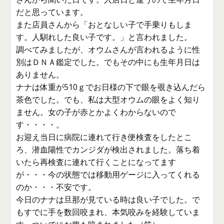
だと思っています。
また店員さんから「おとなしい子で手乗りもしま
す。人馴れした良い子です。」と言われました。
調べてみましたが、オウムさんが言われるように性
別はＤＮＡ鑑定でした。でもその中にも生年月日は
ありません。
ナナは体重が510ｇでお日様の下で眼を覗き込んだら
茶色でした。でも、私は大型オウムの眼をよく知り
ません。女の子が赤とかよくわからないので
す・・・・。
お迎え当日に病院に連れて行き便検査をしたとこ
ろ、潜血陽性でカンジダが検出されました。落ち着
いたら再検査に連れて行くことになってます
が・・・今の状態では移動用ゲージに入ってくれる
のか・・・不安です。
今日のナナは旦那が見ている時は良い子でした。で
もすでに手を数回咬まれ、本気咬みを経験していま