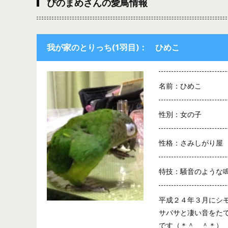
ぴのまめさんの愛鳥情報
我が家のとりっち(1羽目)： ひめこ
名前：ひめこ
性別：女の子
性格：さみしがり屋
特技：騒音のような
平成２４年３月にシ
サバサと凄い音をた
です（＊＾＿＾＊）