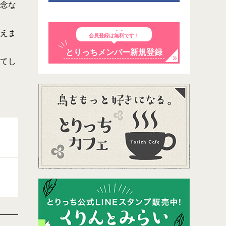
念な
えま
会員登録は
無料
です！
とりっちメンバー新規登録
てし