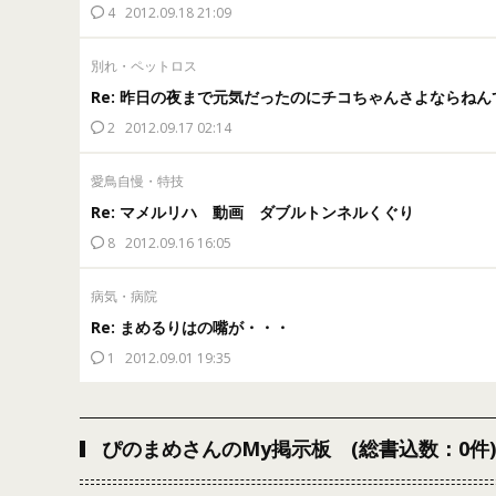
4
2012.09.18 21:09
別れ・ペットロス
Re: 昨日の夜まで元気だったのにチコちゃんさよならねん
2
2012.09.17 02:14
愛鳥自慢・特技
Re: マメルリハ 動画 ダブルトンネルくぐり
8
2012.09.16 16:05
病気・病院
Re: まめるりはの嘴が・・・
1
2012.09.01 19:35
ぴのまめさんのMy掲示板 (総書込数：0件)