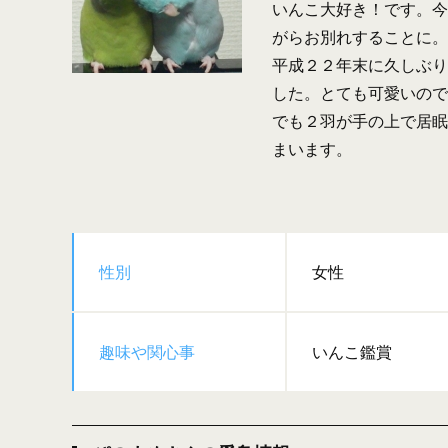
いんこ大好き！です。今
がらお別れすることに。
平成２２年末に久しぶり
した。とても可愛いので
でも２羽が手の上で居眠
まいます。
性別
女性
趣味や関心事
いんこ鑑賞